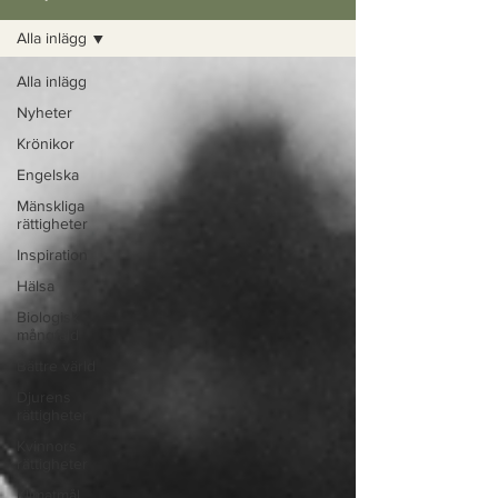
Alla inlägg
Alla inlägg
Nyheter
Krönikor
Engelska
Mänskliga
rättigheter
Inspiration
Hälsa
Biologisk
mångfald
Bättre värld
Djurens
rättigheter
Kvinnors
rättigheter
Klimatmål