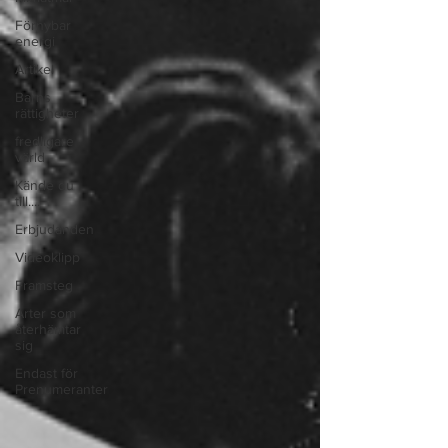
Förnybar
energi
Artikel
Barns
rättigheter
fredligare
värld
Kände du
till....
Erbjudanden
Videoklipp
Framsteg
Arter som
återhämtar
sig
Endast för
Prenumeranter