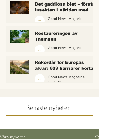
Det gaddlösa biet – första
insekten i världen med
lagliga rättigheter
Good News Magazine
2 min läsning
Restaureringen av
Themsen
Good News Magazine
6 min läsning
Rekordår för Europas
älvar: 603 barriärer borta
— och vattnet börjar andas
Good News Magazine
igen
5 min läsning
Senaste nyheter
Våra nyheter