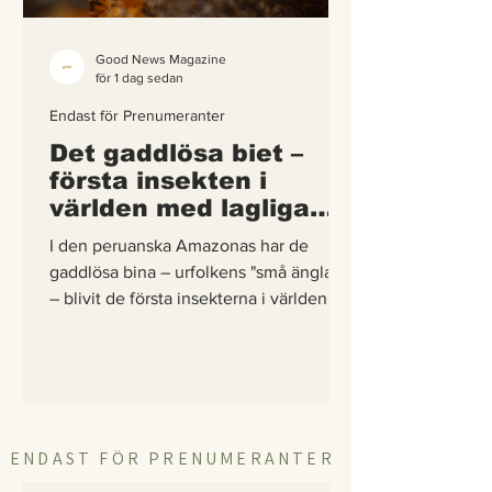
Good News Magazine
för 1 dag sedan
Endast för Prenumeranter
Det gaddlösa biet –
första insekten i
världen med lagliga
rättigheter
I den peruanska Amazonas har de
gaddlösa bina – urfolkens "små änglar"
– blivit de första insekterna i världen att
få egna lagliga rättigheter. En
berättelse om hur vetenskap,
urfolkskunskap och juridik gick samman
för att skydda regnskogens minsta
pollinerare.
ENDAST FÖR PRENUMERANTER