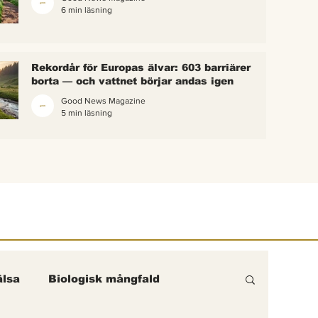
6 min läsning
 bina –
kterna i
erättelse
Rekordår för Europas älvar: 603 barriärer
ik gick
borta — och vattnet börjar andas igen
Good News Magazine
5 min läsning
lsa
Biologisk mångfald