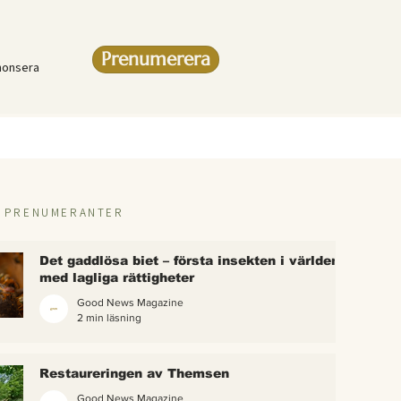
Prenumerera
nonsera
R PRENUMERANTER
Det gaddlösa biet – första insekten i världen
med lagliga rättigheter
Good News Magazine
2 min läsning
rlden
Restaureringen av Themsen
eter
Good News Magazine