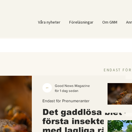
Våra nyheter
Föreläsningar
Om GNM
An
ENDAST FÖ
Good News Magazine
för 1 dag sedan
Endast för Prenumeranter
Det gaddlösa biet –
första insekten i vä
med lagliga rättigh