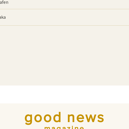
afen
baka
good news
magazine