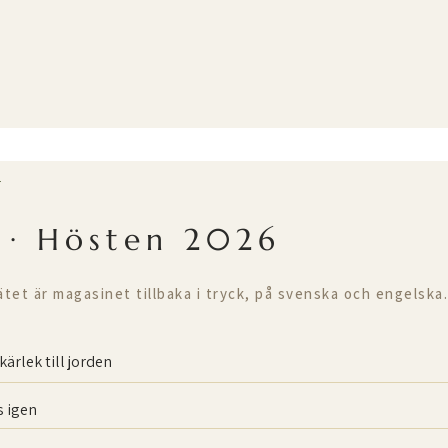
T
 · Hösten 2026
ätet är magasinet tillbaka i tryck, på svenska och engelska.
kärlek till jorden
 igen