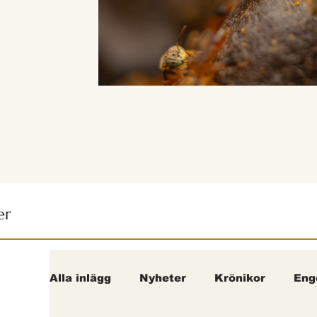
er
Alla inlägg
Nyheter
Krönikor
Eng