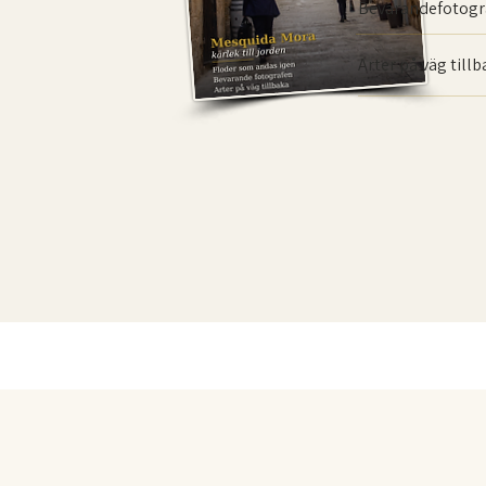
Bevarande­fotogr
Arter på väg till