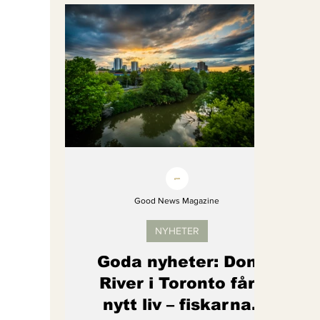
Bättre värld
Djurens rättigheter
fredligare värld
Kände du till....
Endast för Prenumeranter
Good News Magazine
NYHETER
Goda nyheter: Don
River i Toronto får
nytt liv – fiskarna