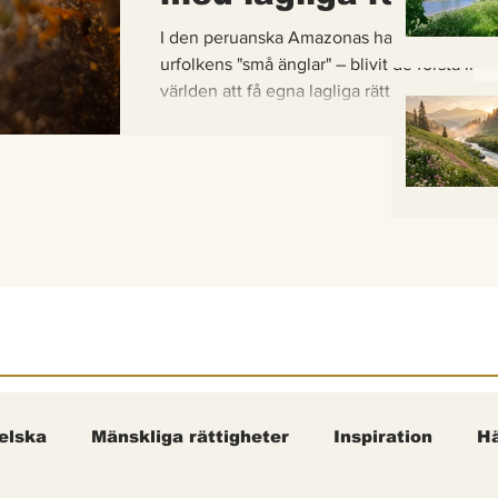
I den peruanska Amazonas har de gaddlösa
urfolkens "små änglar" – blivit de första inse
världen att få egna lagliga rättigheter. En b
om hur vetenskap, urfolkskunskap och jurid
samman för att skydda regnskogens minsta
pollinerare.
elska
Mänskliga rättigheter
Inspiration
Hä