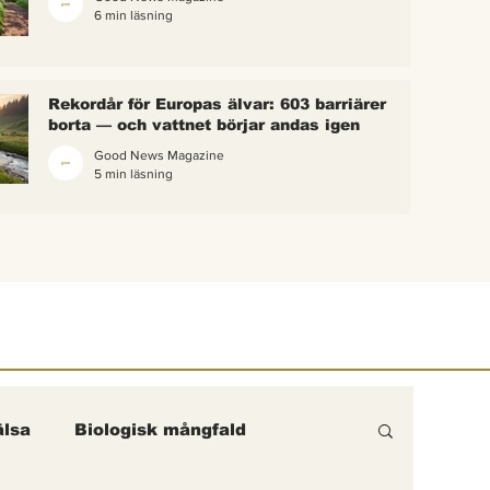
6 min läsning
 bina –
kterna i
erättelse
Rekordår för Europas älvar: 603 barriärer
ik gick
borta — och vattnet börjar andas igen
Good News Magazine
5 min läsning
lsa
Biologisk mångfald