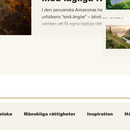
I den peruanska Amazonas har de gaddlösa
urfolkens "små änglar" – blivit de första inse
världen att få egna lagliga rättigheter. En b
om hur vetenskap, urfolkskunskap och jurid
samman för att skydda regnskogens minsta
pollinerare.
elska
Mänskliga rättigheter
Inspiration
Hä