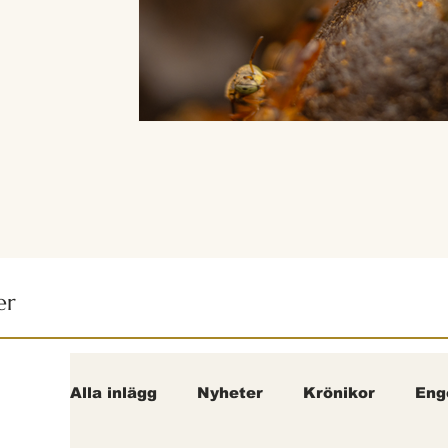
er
Alla inlägg
Nyheter
Krönikor
Eng