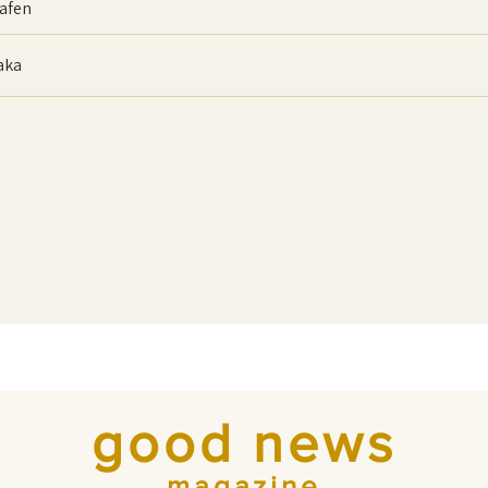
afen
baka
good news
magazine