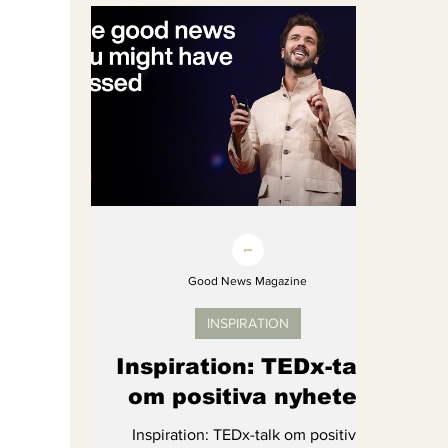
Bättre värld
Djurens rättigheter
fredligare värld
Kände du till....
Endast för Prenumeranter
Good News Magazine
INSPIRATION
Inspiration: TEDx-talk
om positiva nyheter
Inspiration: TEDx-talk om positiva