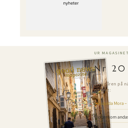
nyheter
UR MAGASINE
Nr 20
Efter åren på n
numret:
Mesquida Mora –
Floder som andas