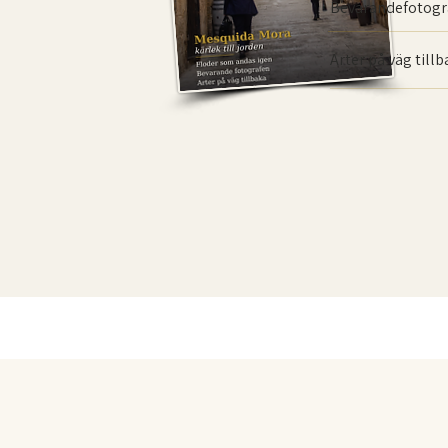
Bevarande­fotogr
Arter på väg till