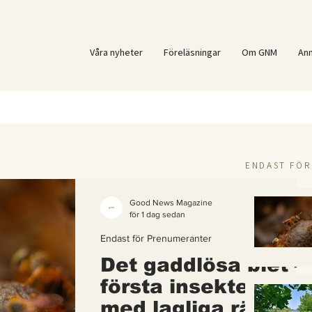
Våra nyheter
Föreläsningar
Om GNM
An
ENDAST FÖ
Good News Magazine
för 1 dag sedan
Endast för Prenumeranter
Det gaddlösa biet –
första insekten i vä
med lagliga rättigh