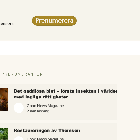
Prenumerera
nonsera
R PRENUMERANTER
Det gaddlösa biet – första insekten i världen
med lagliga rättigheter
Good News Magazine
2 min läsning
rlden
Restaureringen av Themsen
eter
Good News Magazine