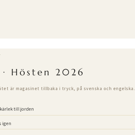
T
 · Hösten 2026
ätet är magasinet tillbaka i tryck, på svenska och engelska.
kärlek till jorden
 igen