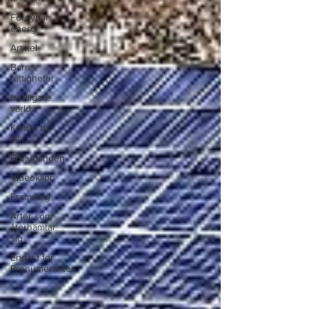
Förnybar
energi
Artikel
Barns
rättigheter
fredligare
värld
Kände du
till....
Erbjudanden
Videoklipp
Framsteg
Arter som
återhämtar
sig
Endast för
Prenumeranter