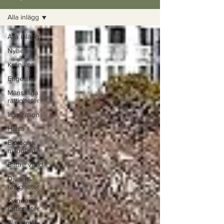
Alla inlägg
Alla inlägg
Nyheter
Krönikor
Engelska
Mänskliga
rättigheter
Inspiration
Hälsa
Biologisk
mångfald
Bättre värld
Djurens
rättigheter
Kvinnors
rättigheter
Klimatmål