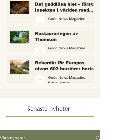
Det gaddlösa biet – första
insekten i världen med
lagliga rättigheter
Good News Magazine
2 min läsning
Restaureringen av
Themsen
Good News Magazine
6 min läsning
Rekordår för Europas
älvar: 603 barriärer borta
— och vattnet börjar andas
Good News Magazine
igen
5 min läsning
Senaste nyheter
Våra nyheter