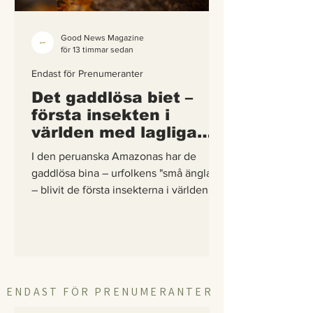
Good News Magazine
för 13 timmar sedan
Endast för Prenumeranter
Det gaddlösa biet –
första insekten i
världen med lagliga
rättigheter
I den peruanska Amazonas har de
gaddlösa bina – urfolkens "små änglar"
– blivit de första insekterna i världen att
få egna lagliga rättigheter. En
berättelse om hur vetenskap,
urfolkskunskap och juridik gick samman
för att skydda regnskogens minsta
pollinerare.
ENDAST FÖR PRENUMERANTER