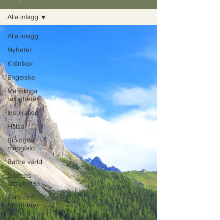
Alla inlägg
Alla inlägg
Nyheter
Krönikor
Engelska
Mänskliga
rättigheter
Inspiration
Hälsa
Biologisk
mångfald
Bättre värld
Djurens
rättigheter
Kvinnors
rättigheter
Klimatmål