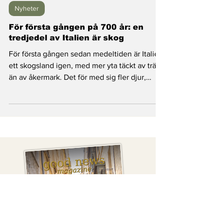
Good News Magazine
29 juni
2 min läsning
Nyheter
För första gången på 700 år: en
tredjedel av Italien är skog
För första gången sedan medeltiden är Italien
ett skogsland igen, med mer yta täckt av träd
än av åkermark. Det för med sig fler djur,
friskare luft och oväntat nog även fler
människor tillbaka till landsbygden.