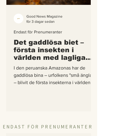
Good News Magazine
för 3 dagar sedan
Endast för Prenumeranter
Det gaddlösa biet –
första insekten i
världen med lagliga
rättigheter
I den peruanska Amazonas har de
gaddlösa bina – urfolkens "små änglar"
– blivit de första insekterna i världen att
få egna lagliga rättigheter. En
berättelse om hur vetenskap,
urfolkskunskap och juridik gick samman
för att skydda regnskogens minsta
pollinerare.
ENDAST FÖR PRENUMERANTER