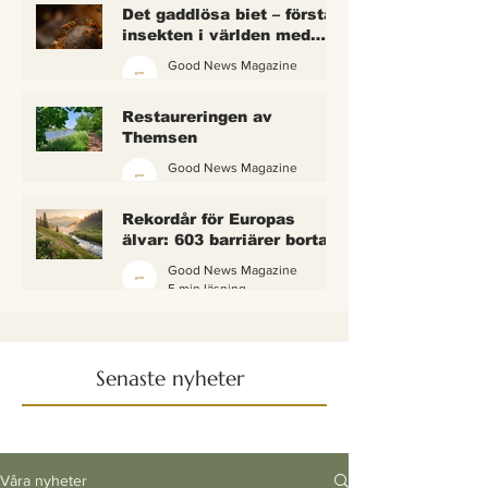
Det gaddlösa biet – första
insekten i världen med
lagliga rättigheter
Good News Magazine
2 min läsning
Restaureringen av
Themsen
Good News Magazine
6 min läsning
Rekordår för Europas
älvar: 603 barriärer borta
— och vattnet börjar andas
Good News Magazine
igen
5 min läsning
Senaste nyheter
Våra nyheter