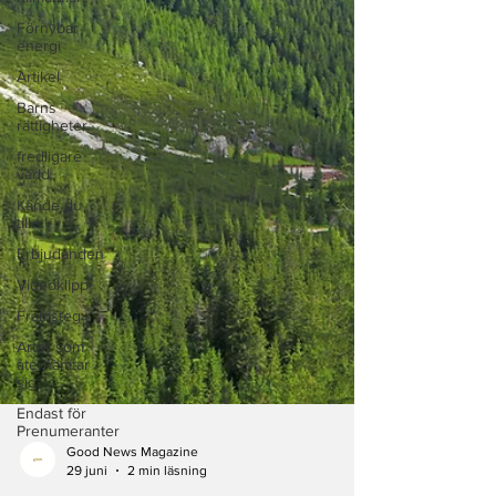
Förnybar
energi
Artikel
Barns
rättigheter
fredligare
värld
Kände du
till....
Erbjudanden
Videoklipp
Framsteg
Arter som
återhämtar
sig
Endast för
Prenumeranter