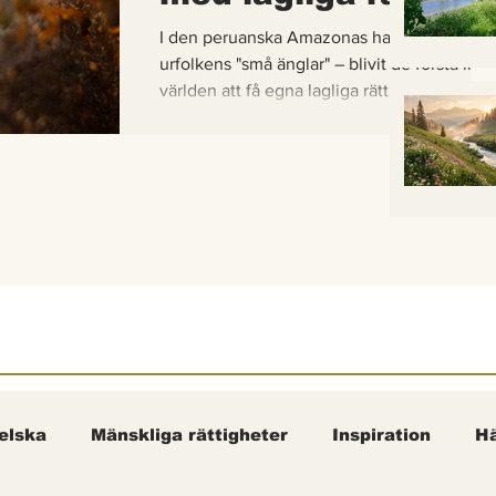
I den peruanska Amazonas har de gaddlösa
urfolkens "små änglar" – blivit de första inse
världen att få egna lagliga rättigheter. En b
om hur vetenskap, urfolkskunskap och jurid
samman för att skydda regnskogens minsta
pollinerare.
elska
Mänskliga rättigheter
Inspiration
Hä