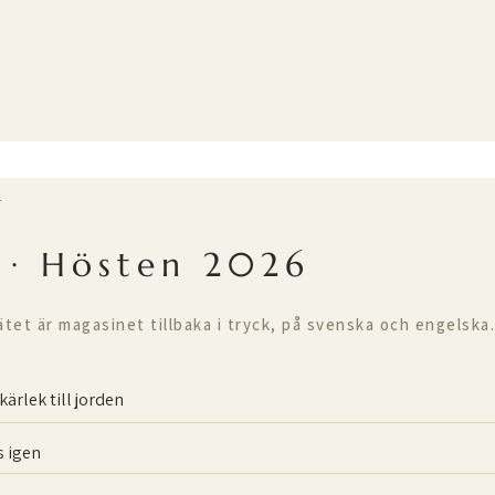
T
 · Hösten 2026
ätet är magasinet tillbaka i tryck, på svenska och engelska.
kärlek till jorden
 igen