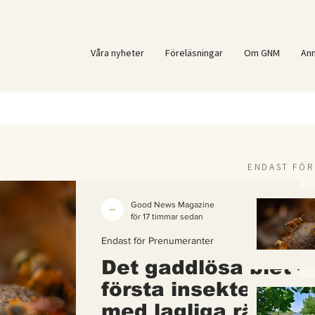
Våra nyheter
Föreläsningar
Om GNM
An
ENDAST FÖ
Good News Magazine
för 17 timmar sedan
Endast för Prenumeranter
Det gaddlösa biet –
första insekten i vä
med lagliga rättigh