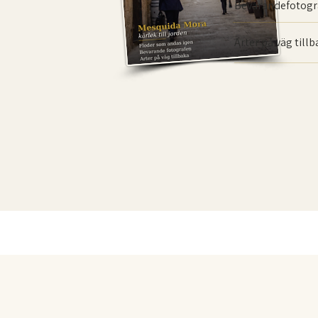
Bevarande­fotogr
Arter på väg till