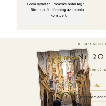
återlämning av
Goda nyheter: Frankrike antar lag som
koloniala konstverk
förenklar återlämning av koloniala
konstverk
UR MAGASINE
Nr 20
Efter åren på n
numret:
Mesquida Mora –
Floder som andas