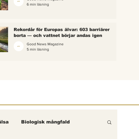
6 min läsning
 bina –
kterna i
erättelse
Rekordår för Europas älvar: 603 barriärer
ik gick
borta — och vattnet börjar andas igen
Good News Magazine
5 min läsning
lsa
Biologisk mångfald