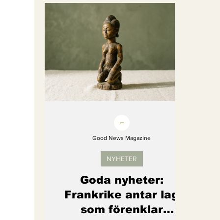
Bättre värld
Djurens rättigheter
fredligare värld
Kände du till....
Endast för Prenumeranter
Good News Magazine
NYHETER
Goda nyheter:
Frankrike antar lag
som förenklar