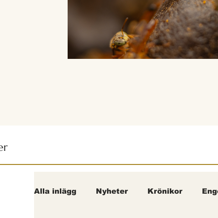
er
Alla inlägg
Nyheter
Krönikor
Eng