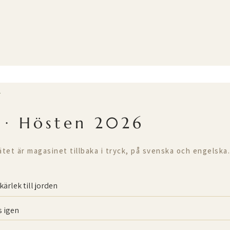
T
 · Hösten 2026
ätet är magasinet tillbaka i tryck, på svenska och engelska.
kärlek till jorden
 igen