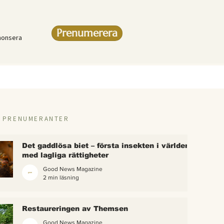
Prenumerera
nonsera
R PRENUMERANTER
Det gaddlösa biet – första insekten i världen
med lagliga rättigheter
Good News Magazine
2 min läsning
rlden
Restaureringen av Themsen
eter
Good News Magazine