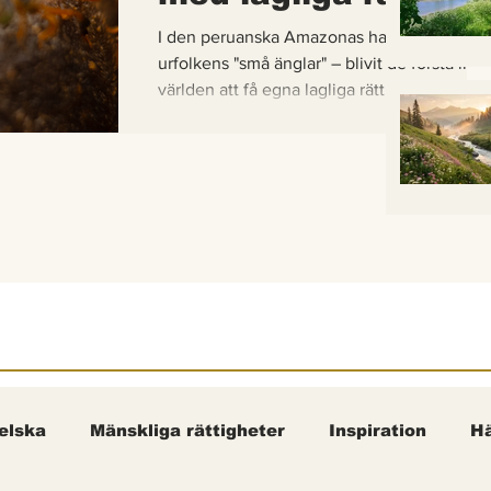
I den peruanska Amazonas har de gaddlösa
urfolkens "små änglar" – blivit de första inse
världen att få egna lagliga rättigheter. En b
om hur vetenskap, urfolkskunskap och jurid
samman för att skydda regnskogens minsta
pollinerare.
elska
Mänskliga rättigheter
Inspiration
Hä