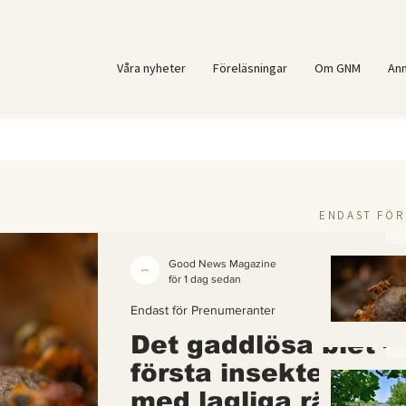
Våra nyheter
Föreläsningar
Om GNM
An
ENDAST FÖ
Good News Magazine
för 1 dag sedan
Endast för Prenumeranter
Det gaddlösa biet –
första insekten i vä
med lagliga rättigh