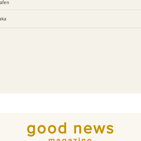
afen
baka
good news
magazine