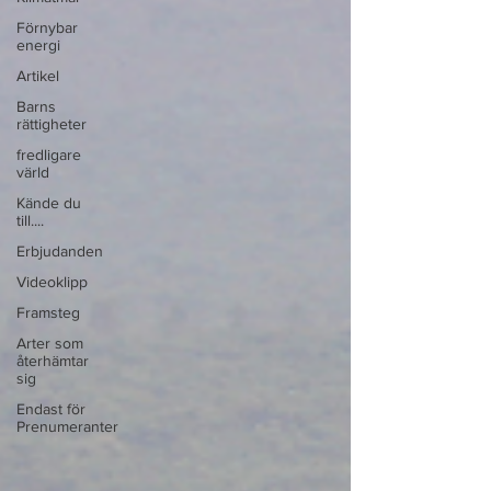
Förnybar
energi
Artikel
Barns
rättigheter
fredligare
värld
Kände du
till....
Erbjudanden
Videoklipp
Framsteg
Arter som
återhämtar
sig
Endast för
Prenumeranter