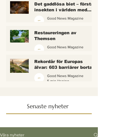
Det gaddlösa biet – första
insekten i världen med
lagliga rättigheter
Good News Magazine
2 min läsning
Restaureringen av
Themsen
Good News Magazine
6 min läsning
Rekordår för Europas
älvar: 603 barriärer borta
— och vattnet börjar andas
Good News Magazine
igen
5 min läsning
Senaste nyheter
Våra nyheter