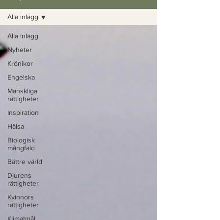
Alla inlägg
Alla inlägg
Nyheter
Krönikor
Engelska
Mänskliga
rättigheter
Inspiration
Hälsa
Biologisk
mångfald
Bättre värld
Djurens
rättigheter
Kvinnors
rättigheter
Klimatmål