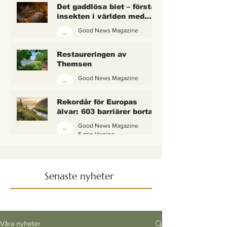
Det gaddlösa biet – första
insekten i världen med
lagliga rättigheter
Good News Magazine
2 min läsning
Restaureringen av
Themsen
Good News Magazine
6 min läsning
Rekordår för Europas
älvar: 603 barriärer borta
— och vattnet börjar andas
Good News Magazine
igen
5 min läsning
Senaste nyheter
Våra nyheter