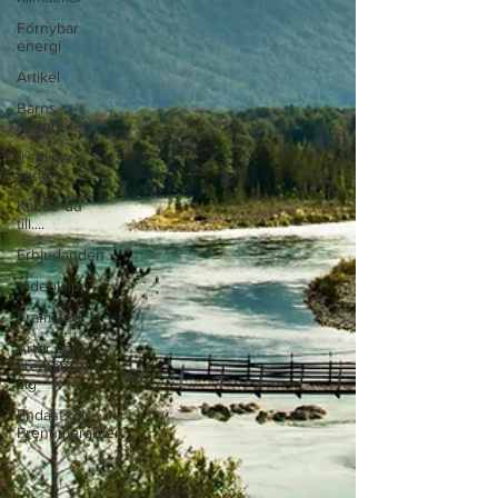
Förnybar
energi
Artikel
Barns
rättigheter
fredligare
värld
Kände du
till....
Erbjudanden
Videoklipp
Framsteg
Arter som
återhämtar
sig
Endast för
Prenumeranter