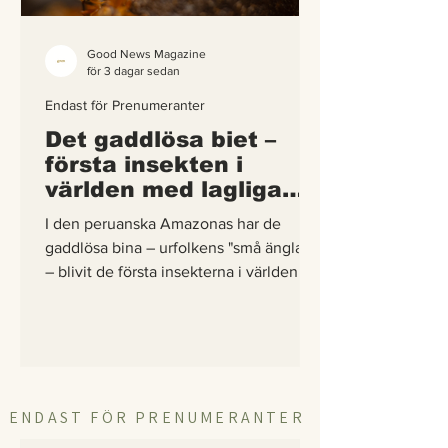
Good News Magazine
för 3 dagar sedan
Endast för Prenumeranter
Det gaddlösa biet –
första insekten i
världen med lagliga
rättigheter
I den peruanska Amazonas har de
gaddlösa bina – urfolkens "små änglar"
– blivit de första insekterna i världen att
få egna lagliga rättigheter. En
berättelse om hur vetenskap,
urfolkskunskap och juridik gick samman
för att skydda regnskogens minsta
pollinerare.
ENDAST FÖR PRENUMERANTER