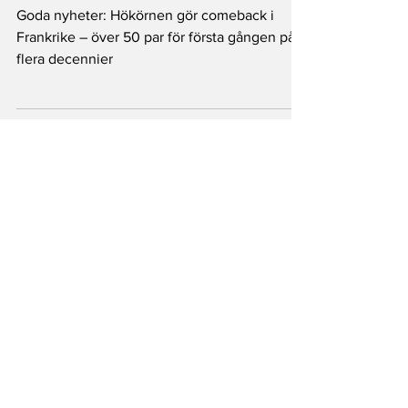
comeback i Frankrike – över 50 par
för första gången på flera decennier
Goda nyheter: Hökörnen gör comeback i
Frankrike – över 50 par för första gången på
flera decennier