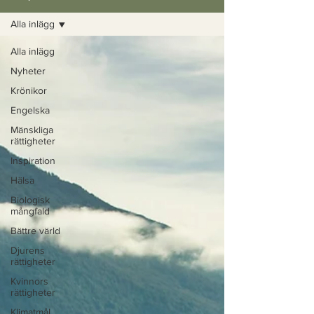
Alla inlägg
Alla inlägg
Nyheter
Krönikor
Engelska
Mänskliga
rättigheter
Inspiration
Hälsa
Biologisk
mångfald
Bättre värld
Djurens
rättigheter
Kvinnors
rättigheter
Klimatmål