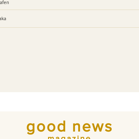
afen
baka
good news
magazine