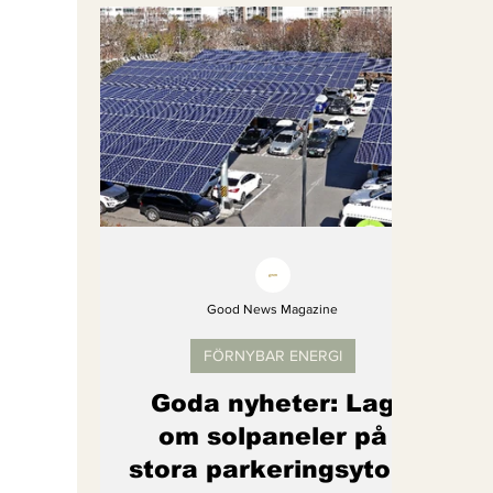
Bättre värld
Djurens rättigheter
fredligare värld
Kände du till....
Endast för Prenumeranter
Good News Magazine
FÖRNYBAR ENERGI
Goda nyheter: Lag
om solpaneler på
stora parkeringsytor i