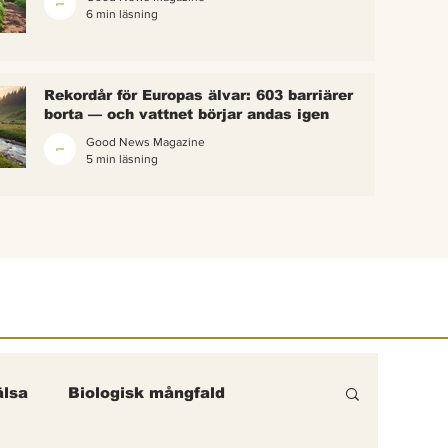
6 min läsning
 bina –
kterna i
erättelse
Rekordår för Europas älvar: 603 barriärer
ik gick
borta — och vattnet börjar andas igen
Good News Magazine
5 min läsning
lsa
Biologisk mångfald