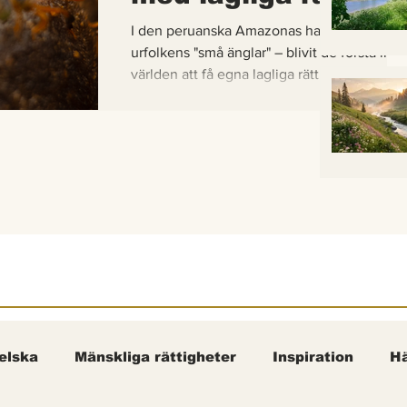
I den peruanska Amazonas har de gaddlösa
urfolkens "små änglar" – blivit de första inse
världen att få egna lagliga rättigheter. En b
om hur vetenskap, urfolkskunskap och jurid
samman för att skydda regnskogens minsta
pollinerare.
elska
Mänskliga rättigheter
Inspiration
Hä