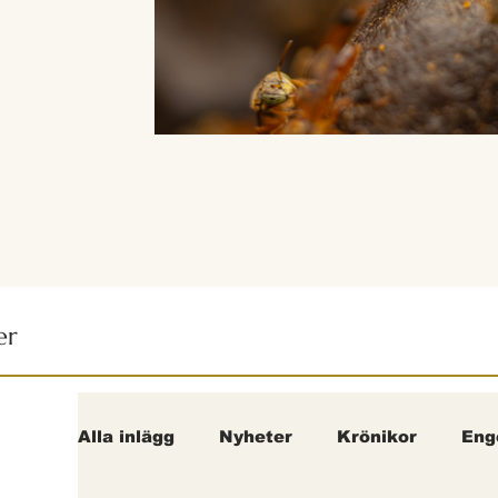
er
Alla inlägg
Nyheter
Krönikor
Eng