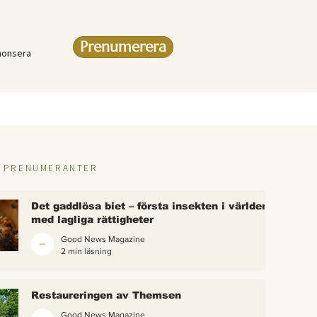
Prenumerera
nonsera
R PRENUMERANTER
Det gaddlösa biet – första insekten i världen
med lagliga rättigheter
Good News Magazine
2 min läsning
rlden
Restaureringen av Themsen
eter
Good News Magazine