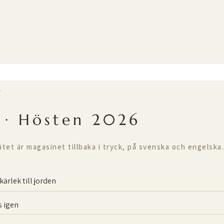
T
 · Hösten 2026
ätet är magasinet tillbaka i tryck, på svenska och engelska.
kärlek till jorden
 igen