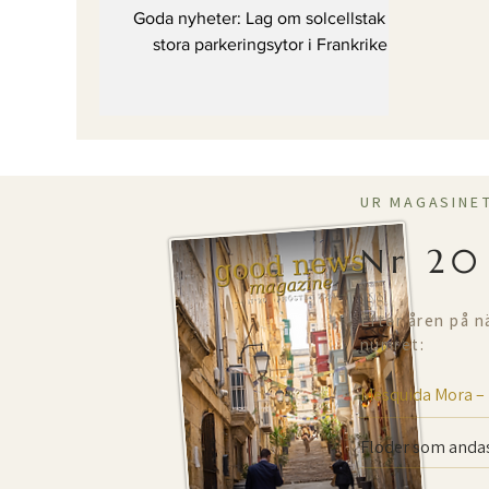
Frankrike
Goda nyheter: Lag om solcellstak på
stora parkeringsytor i Frankrike
UR MAGASINE
Nr 20
Efter åren på n
numret:
Mesquida Mora –
Floder som andas