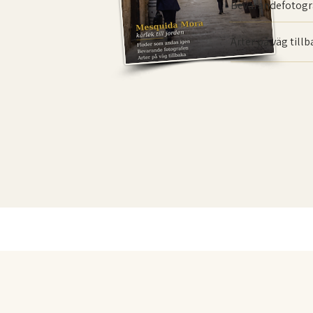
Bevarande­fotogr
Arter på väg till