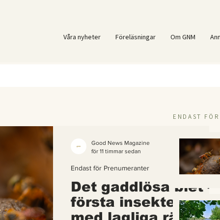
Våra nyheter
Föreläsningar
Om GNM
An
ENDAST FÖ
Good News Magazine
för 11 timmar sedan
Endast för Prenumeranter
Det gaddlösa biet –
första insekten i vä
med lagliga rättigh