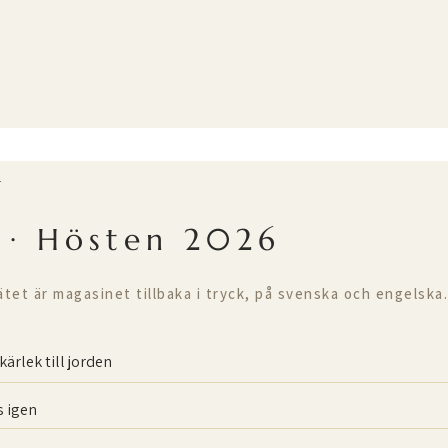
T
 · Hösten 2026
ätet är magasinet tillbaka i tryck, på svenska och engelska.
kärlek till jorden
 igen