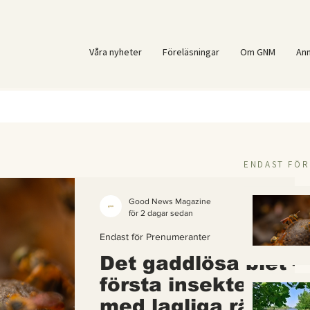
Våra nyheter
Föreläsningar
Om GNM
An
ENDAST FÖ
Good News Magazine
för 2 dagar sedan
Endast för Prenumeranter
Det gaddlösa biet –
första insekten i vä
med lagliga rättigh