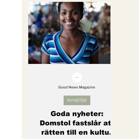
Bättre värld
Djurens rättigheter
fredligare värld
Kände du till....
Endast för Prenumeranter
Good News Magazine
NYHETER
Goda nyheter:
Domstol fastslår att
rätten till en kultur