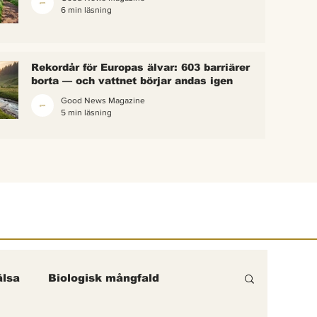
6 min läsning
 bina –
kterna i
erättelse
Rekordår för Europas älvar: 603 barriärer
ik gick
borta — och vattnet börjar andas igen
Good News Magazine
5 min läsning
lsa
Biologisk mångfald