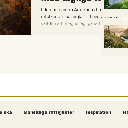
I den peruanska Amazonas har de gaddlösa
urfolkens "små änglar" – blivit de första inse
världen att få egna lagliga rättigheter. En b
om hur vetenskap, urfolkskunskap och jurid
samman för att skydda regnskogens minsta
pollinerare.
elska
Mänskliga rättigheter
Inspiration
Hä