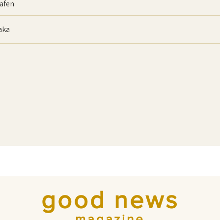
afen
baka
good news
magazine