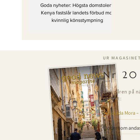
och kvinnlig
Goda nyheter: Högsta domstolen i
könsstympning inte
Kenya fastslår landets förbud mot
kvinnlig könsstympning
är förenat
UR MAGASINE
Nr 20
Efter åren på n
numret:
Mesquida Mora –
Floder som andas