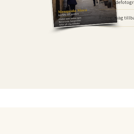
Bevarande­fotogr
Arter på väg till