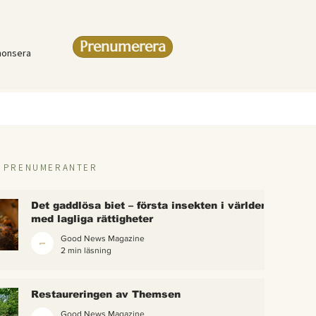
Prenumerera
nonsera
R PRENUMERANTER
Det gaddlösa biet – första insekten i världen
med lagliga rättigheter
Good News Magazine
2 min läsning
rlden
Restaureringen av Themsen
eter
Good News Magazine