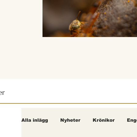
er
Alla inlägg
Nyheter
Krönikor
Eng