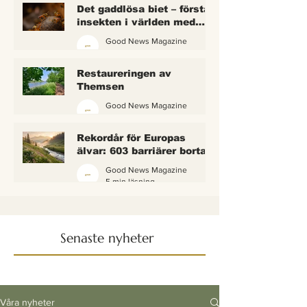
Det gaddlösa biet – första
insekten i världen med
lagliga rättigheter
Good News Magazine
2 min läsning
Restaureringen av
Themsen
Good News Magazine
6 min läsning
Rekordår för Europas
älvar: 603 barriärer borta
— och vattnet börjar andas
Good News Magazine
igen
5 min läsning
Senaste nyheter
Våra nyheter