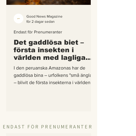
Good News Magazine
för 2 dagar sedan
Endast för Prenumeranter
Det gaddlösa biet –
första insekten i
världen med lagliga
rättigheter
I den peruanska Amazonas har de
gaddlösa bina – urfolkens "små änglar"
– blivit de första insekterna i världen att
få egna lagliga rättigheter. En
berättelse om hur vetenskap,
urfolkskunskap och juridik gick samman
för att skydda regnskogens minsta
pollinerare.
ENDAST FÖR PRENUMERANTER