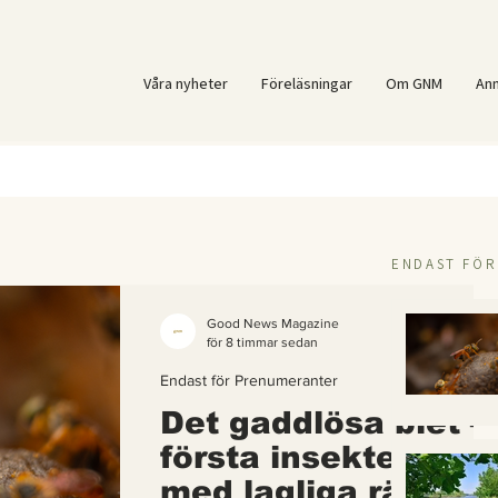
Våra nyheter
Föreläsningar
Om GNM
An
ENDAST FÖ
Good News Magazine
för 8 timmar sedan
Endast för Prenumeranter
Det gaddlösa biet –
första insekten i vä
med lagliga rättigh