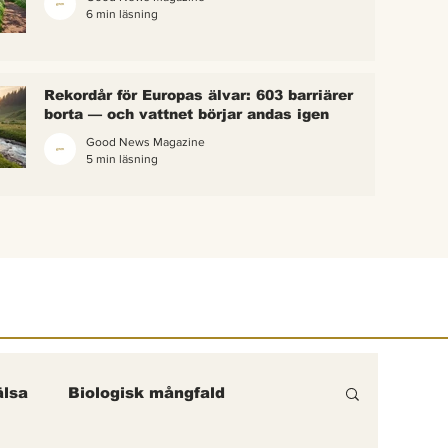
6 min läsning
 bina –
kterna i
erättelse
Rekordår för Europas älvar: 603 barriärer
ik gick
borta — och vattnet börjar andas igen
Good News Magazine
5 min läsning
lsa
Biologisk mångfald