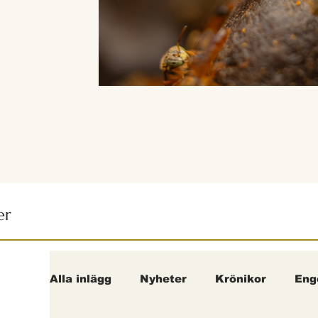
er
Alla inlägg
Nyheter
Krönikor
Eng