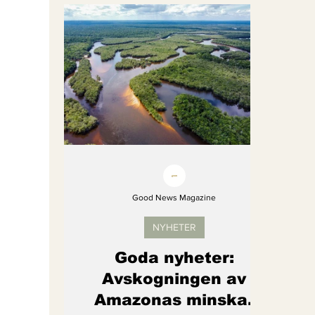
Bättre värld
Djurens rättigheter
fredligare värld
Kände du till....
Endast för Prenumeranter
Good News Magazine
NYHETER
Goda nyheter:
Avskogningen av
Amazonas minskar