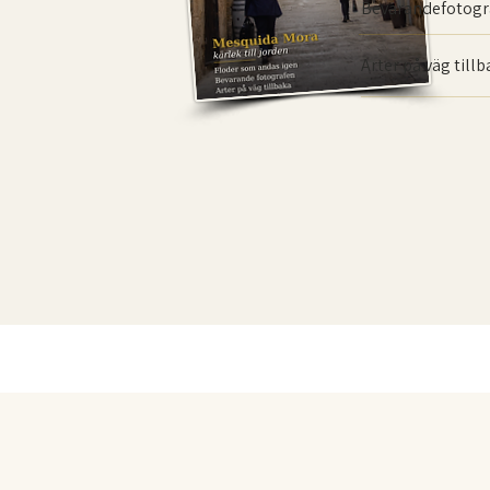
Bevarande­fotogr
Arter på väg till