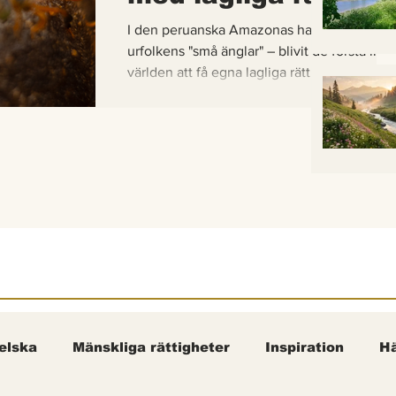
I den peruanska Amazonas har de gaddlösa
urfolkens "små änglar" – blivit de första inse
världen att få egna lagliga rättigheter. En b
om hur vetenskap, urfolkskunskap och jurid
samman för att skydda regnskogens minsta
pollinerare.
elska
Mänskliga rättigheter
Inspiration
Hä