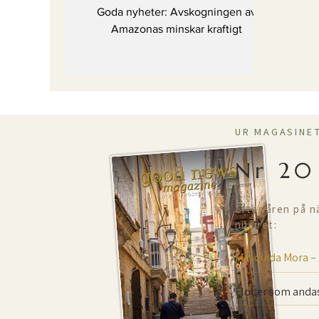
kraftigt
Goda nyheter: Avskogningen av
Amazonas minskar kraftigt
UR MAGASINE
Nr 20
Efter åren på n
numret:
Mesquida Mora –
Floder som andas