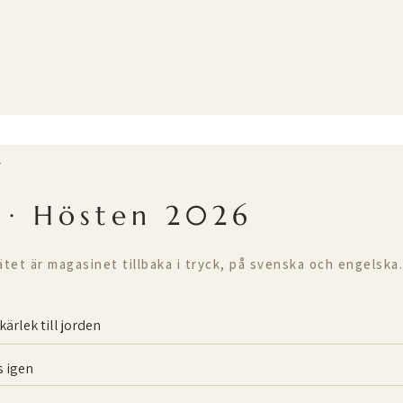
T
 · Hösten 2026
ätet är magasinet tillbaka i tryck, på svenska och engelska.
kärlek till jorden
 igen