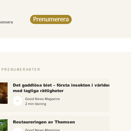
Prenumerera
nonsera
R PRENUMERANTER
Det gaddlösa biet – första insekten i världen
med lagliga rättigheter
Good News Magazine
2 min läsning
rlden
Restaureringen av Themsen
eter
Good News Magazine