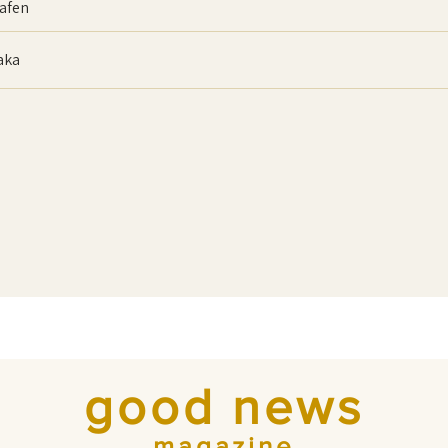
afen
baka
good news
magazine