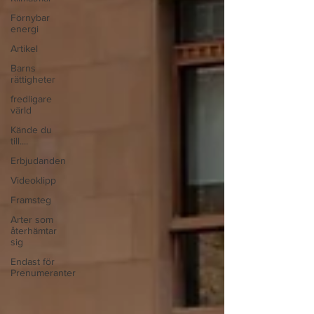
Förnybar
energi
Artikel
Barns
rättigheter
fredligare
värld
Kände du
till....
Erbjudanden
Videoklipp
Framsteg
Arter som
återhämtar
sig
Endast för
Prenumeranter