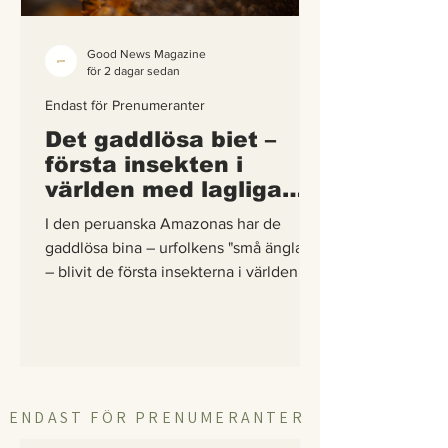
Good News Magazine
för 2 dagar sedan
Endast för Prenumeranter
Det gaddlösa biet –
första insekten i
världen med lagliga
rättigheter
I den peruanska Amazonas har de
gaddlösa bina – urfolkens "små änglar"
– blivit de första insekterna i världen att
få egna lagliga rättigheter. En
berättelse om hur vetenskap,
urfolkskunskap och juridik gick samman
för att skydda regnskogens minsta
pollinerare.
ENDAST FÖR PRENUMERANTER