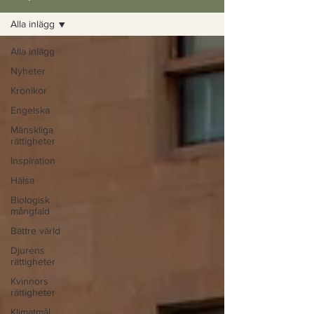
Alla inlägg
Alla inlägg
Nyheter
Krönikor
Engelska
Mänskliga
rättigheter
Inspiration
Hälsa
Biologisk
mångfald
Bättre värld
Djurens
rättigheter
Kvinnors
rättigheter
Klimatmål