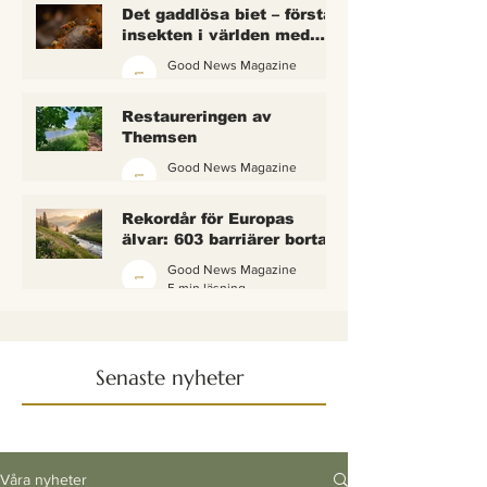
Det gaddlösa biet – första
insekten i världen med
lagliga rättigheter
Good News Magazine
2 min läsning
Restaureringen av
Themsen
Good News Magazine
6 min läsning
Rekordår för Europas
älvar: 603 barriärer borta
— och vattnet börjar andas
Good News Magazine
igen
5 min läsning
Senaste nyheter
Våra nyheter