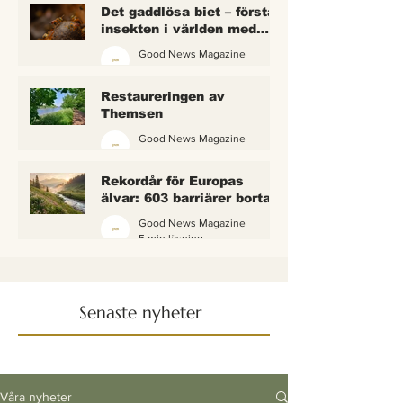
Det gaddlösa biet – första
insekten i världen med
lagliga rättigheter
Good News Magazine
2 min läsning
Restaureringen av
Themsen
Good News Magazine
6 min läsning
Rekordår för Europas
älvar: 603 barriärer borta
— och vattnet börjar andas
Good News Magazine
igen
5 min läsning
Senaste nyheter
Våra nyheter