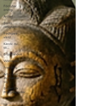
Förnybar
energi
Artikel
Barns
rättigheter
fredligare
värld
Kände du
till....
Erbjudanden
Videoklipp
Framsteg
Arter som
återhämtar
sig
Endast för
Prenumeranter