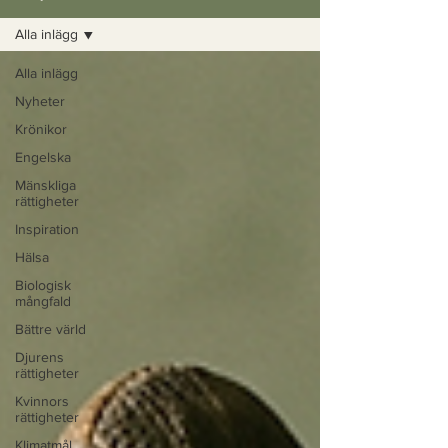
Alla inlägg
Alla inlägg
Nyheter
Krönikor
Engelska
Mänskliga
rättigheter
Inspiration
Hälsa
Biologisk
mångfald
Bättre värld
Djurens
rättigheter
Kvinnors
rättigheter
Klimatmål