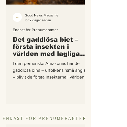
Good News Magazine
för 2 dagar sedan
Endast för Prenumeranter
Det gaddlösa biet –
första insekten i
världen med lagliga
rättigheter
I den peruanska Amazonas har de
gaddlösa bina – urfolkens "små änglar"
– blivit de första insekterna i världen att
få egna lagliga rättigheter. En
berättelse om hur vetenskap,
urfolkskunskap och juridik gick samman
för att skydda regnskogens minsta
pollinerare.
ENDAST FÖR PRENUMERANTER