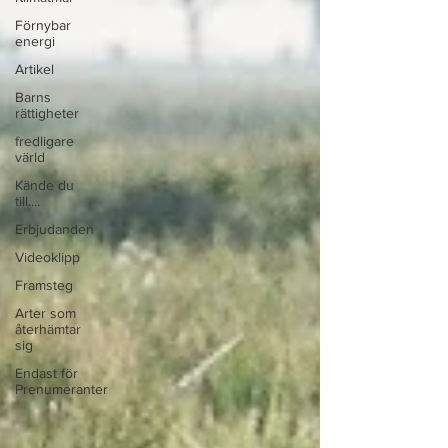
Förnybar
energi
Artikel
Barns
rättigheter
fredligare
värld
Kände du
till....
Erbjudanden
Videoklipp
Framsteg
Arter som
återhämtar
sig
Endast för
Prenumeranter