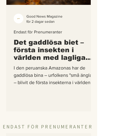
Good News Magazine
för 2 dagar sedan
Endast för Prenumeranter
Det gaddlösa biet –
första insekten i
världen med lagliga
rättigheter
I den peruanska Amazonas har de
gaddlösa bina – urfolkens "små änglar"
– blivit de första insekterna i världen att
få egna lagliga rättigheter. En
berättelse om hur vetenskap,
urfolkskunskap och juridik gick samman
för att skydda regnskogens minsta
pollinerare.
ENDAST FÖR PRENUMERANTER