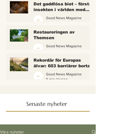
Det gaddlösa biet – första
insekten i världen med
lagliga rättigheter
Good News Magazine
2 min läsning
Restaureringen av
Themsen
Good News Magazine
6 min läsning
Rekordår för Europas
älvar: 603 barriärer borta
— och vattnet börjar andas
Good News Magazine
igen
5 min läsning
Senaste nyheter
Våra nyheter