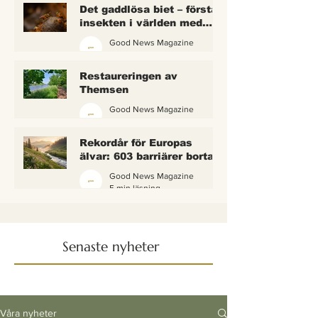
Det gaddlösa biet – första
insekten i världen med
lagliga rättigheter
Good News Magazine
2 min läsning
Restaureringen av
Themsen
Good News Magazine
6 min läsning
Rekordår för Europas
älvar: 603 barriärer borta
— och vattnet börjar andas
Good News Magazine
igen
5 min läsning
Senaste nyheter
Våra nyheter