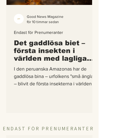
Good News Magazine
för 10 timmar sedan
Endast för Prenumeranter
Det gaddlösa biet –
första insekten i
världen med lagliga
rättigheter
I den peruanska Amazonas har de
gaddlösa bina – urfolkens "små änglar"
– blivit de första insekterna i världen att
få egna lagliga rättigheter. En
berättelse om hur vetenskap,
urfolkskunskap och juridik gick samman
för att skydda regnskogens minsta
pollinerare.
ENDAST FÖR PRENUMERANTER