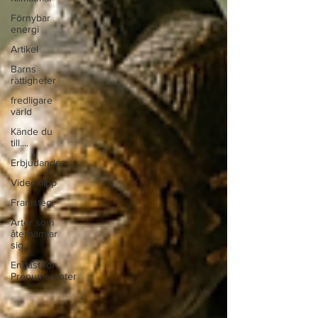
Förnybar
energi
Artikel
Barns
rättigheter
fredligare
värld
Kände du
till....
Erbjudanden
Videoklipp
Framsteg
Arter som
återhämtar
sig
Endast för
Prenumeranter