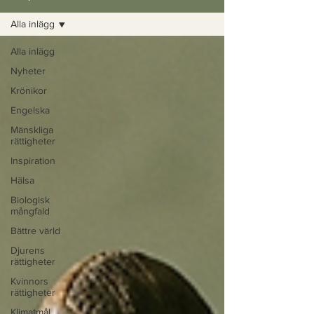
Alla inlägg
Alla inlägg
Nyheter
Krönikor
Engelska
Mänskliga
rättigheter
Inspiration
Hälsa
Biologisk
mångfald
Bättre värld
Djurens
rättigheter
Kvinnors
rättigheter
Klimatmål