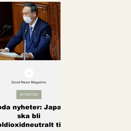
Kvinnors rättigheter
Klimatmål
Förnybar ener
Erbjudanden
Videoklipp
Framsteg
Arter s
Good News Magazine
NYHETER
da nyheter: Japan
ska bli
ldioxidneutralt till