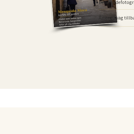
Bevarande­fotogr
Arter på väg till