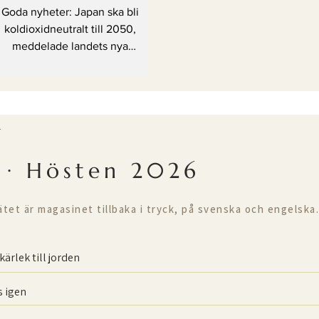
2050
Goda nyheter: Japan ska bli
koldioxidneutralt till 2050,
meddelade landets nya
premiärminister.
T
 · Hösten 2026
ätet är magasinet tillbaka i tryck, på svenska och engelska.
kärlek till jorden
 igen