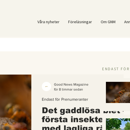
Våra nyheter
Föreläsningar
Om GNM
An
ENDAST FÖ
Good News Magazine
för 8 timmar sedan
Endast för Prenumeranter
Det gaddlösa biet –
första insekten i vä
med lagliga rättigh