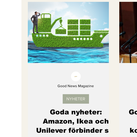
Bättre värld
Djurens rättigheter
fredligare värld
Kände du till....
Endast för Prenumeranter
Good News Magazine
NYHETER
Goda nyheter:
Go
Amazon, Ikea och
Unilever förbinder sig
ko