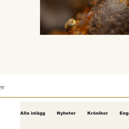
er
Alla inlägg
Nyheter
Krönikor
Eng