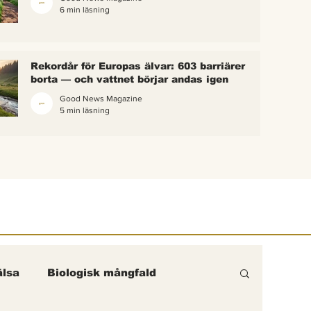
6 min läsning
 bina –
kterna i
erättelse
Rekordår för Europas älvar: 603 barriärer
ik gick
borta — och vattnet börjar andas igen
Good News Magazine
5 min läsning
lsa
Biologisk mångfald