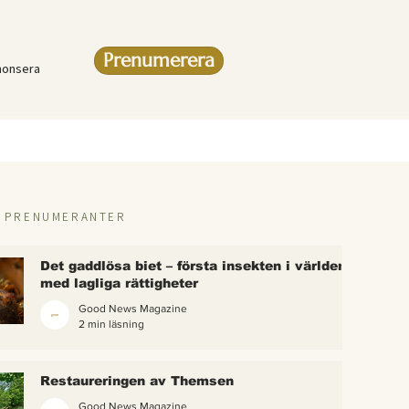
Prenumerera
nonsera
R PRENUMERANTER
Det gaddlösa biet – första insekten i världen
med lagliga rättigheter
Good News Magazine
2 min läsning
rlden
Restaureringen av Themsen
eter
Good News Magazine