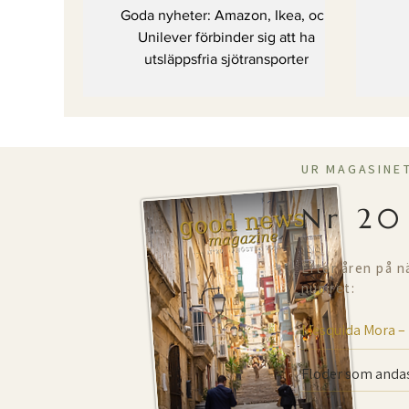
att ha utsläppsfria
Goda nyheter: Amazon, Ikea, och
sjötransporter
Unilever förbinder sig att ha
utsläppsfria sjötransporter
UR MAGASINE
Nr 20
Efter åren på n
numret:
Mesquida Mora –
Floder som andas