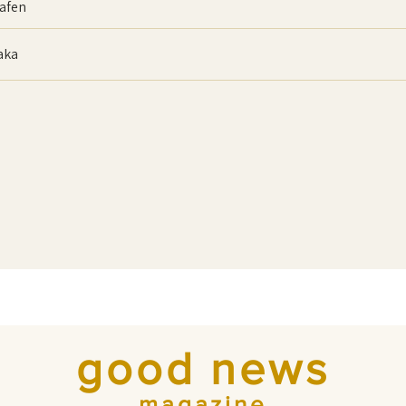
afen
baka
good news
magazine