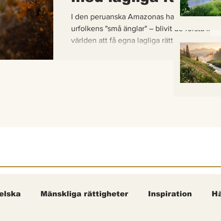
I den peruanska Amazonas har de gaddlösa
urfolkens "små änglar" – blivit de första inse
världen att få egna lagliga rättigheter. En b
om hur vetenskap, urfolkskunskap och jurid
samman för att skydda regnskogens minsta
pollinerare.
elska
Mänskliga rättigheter
Inspiration
Hä