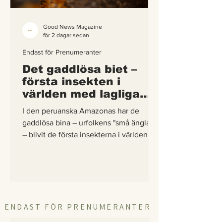
Good News Magazine
för 2 dagar sedan
Endast för Prenumeranter
Det gaddlösa biet –
första insekten i
världen med lagliga
rättigheter
I den peruanska Amazonas har de
gaddlösa bina – urfolkens "små änglar"
– blivit de första insekterna i världen att
få egna lagliga rättigheter. En
berättelse om hur vetenskap,
urfolkskunskap och juridik gick samman
för att skydda regnskogens minsta
pollinerare.
ENDAST FÖR PRENUMERANTER