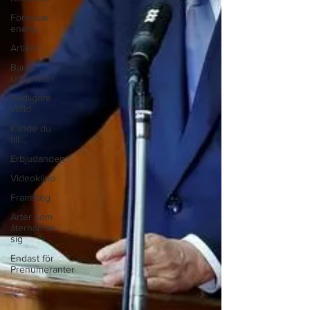
Förnybar
energi
Artikel
Barns
rättigheter
fredligare
värld
Kände du
till....
Erbjudanden
Videoklipp
Framsteg
Arter som
återhämtar
sig
Endast för
Prenumeranter