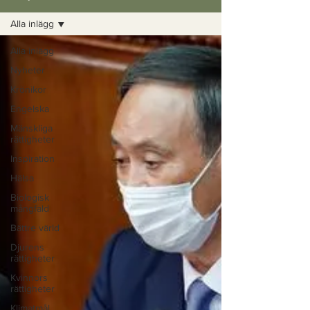
Alla inlägg
Alla inlägg
Nyheter
Krönikor
Engelska
Mänskliga
rättigheter
Inspiration
Hälsa
Biologisk
mångfald
Bättre värld
Djurens
rättigheter
Kvinnors
rättigheter
Klimatmål