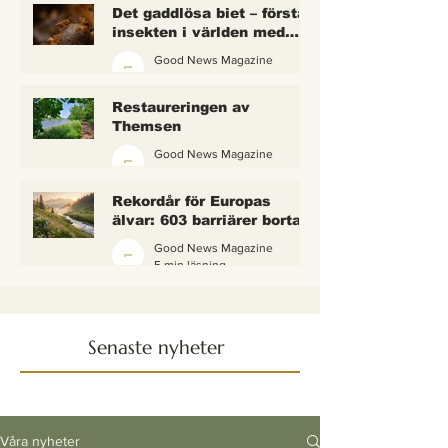
Det gaddlösa biet – första
insekten i världen med
lagliga rättigheter
Good News Magazine
2 min läsning
Restaureringen av
Themsen
Good News Magazine
6 min läsning
Rekordår för Europas
älvar: 603 barriärer borta
— och vattnet börjar andas
Good News Magazine
igen
5 min läsning
Senaste nyheter
Våra nyheter