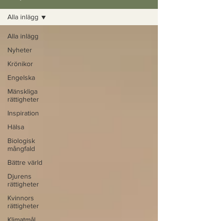
Alla inlägg
Alla inlägg
Nyheter
Krönikor
Engelska
Mänskliga
rättigheter
Inspiration
Hälsa
Biologisk
mångfald
Bättre värld
Djurens
rättigheter
Kvinnors
rättigheter
Klimatmål