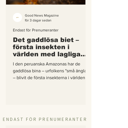
Good News Magazine
för 3 dagar sedan
Endast för Prenumeranter
Det gaddlösa biet –
första insekten i
världen med lagliga
rättigheter
I den peruanska Amazonas har de
gaddlösa bina – urfolkens "små änglar"
– blivit de första insekterna i världen att
få egna lagliga rättigheter. En
berättelse om hur vetenskap,
urfolkskunskap och juridik gick samman
för att skydda regnskogens minsta
pollinerare.
ENDAST FÖR PRENUMERANTER