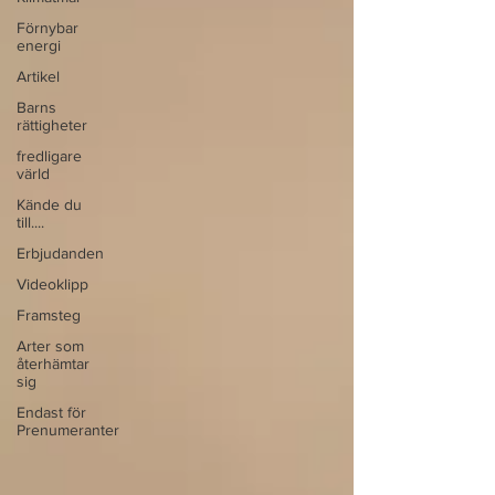
Förnybar
energi
Artikel
Barns
rättigheter
fredligare
värld
Kände du
till....
Erbjudanden
Videoklipp
Framsteg
Arter som
återhämtar
sig
Endast för
Prenumeranter