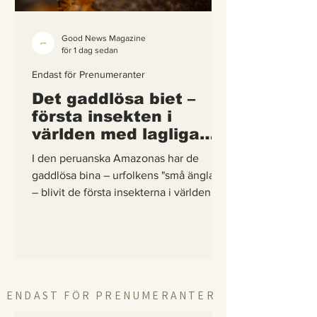
Good News Magazine
för 1 dag sedan
Endast för Prenumeranter
Det gaddlösa biet –
första insekten i
världen med lagliga
rättigheter
I den peruanska Amazonas har de
gaddlösa bina – urfolkens "små änglar"
– blivit de första insekterna i världen att
få egna lagliga rättigheter. En
berättelse om hur vetenskap,
urfolkskunskap och juridik gick samman
för att skydda regnskogens minsta
pollinerare.
ENDAST FÖR PRENUMERANTER