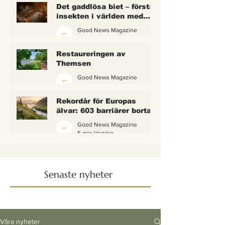
Det gaddlösa biet – första
insekten i världen med
lagliga rättigheter
Good News Magazine
2 min läsning
Restaureringen av
Themsen
Good News Magazine
6 min läsning
Rekordår för Europas
älvar: 603 barriärer borta
— och vattnet börjar andas
Good News Magazine
igen
5 min läsning
Senaste nyheter
Våra nyheter