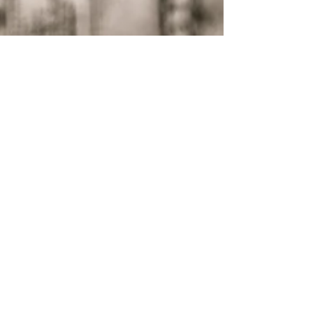
Daniel Mendoza
20 maj
2 min läsning
Krönikor
Krönika: Du lever ett litet liv på ett
väldigt stort sätt
En personlig krönika av Daniel Mendoza om
dagen då allt höll på att stanna — och om vad
som faktiskt gör oss starka.