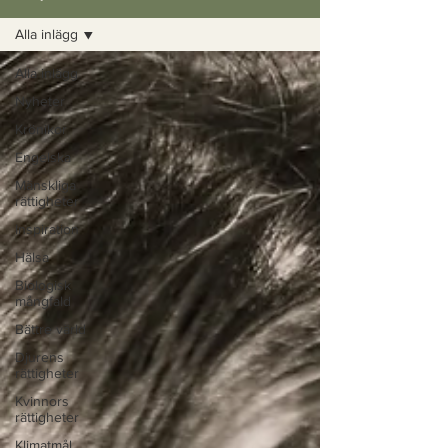
Alla inlägg
Alla inlägg
Nyheter
Krönikor
Engelska
Mänskliga
rättigheter
Inspiration
Hälsa
Biologisk
mångfald
Bättre värld
Djurens
rättigheter
Kvinnors
rättigheter
Klimatmål