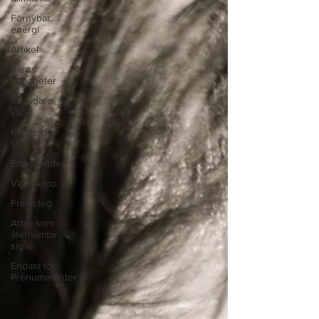
Förnybar
energi
Artikel
Barns
rättigheter
fredligare
värld
Kände du
till....
Erbjudanden
Videoklipp
Framsteg
Arter som
återhämtar
sig
Endast för
Prenumeranter