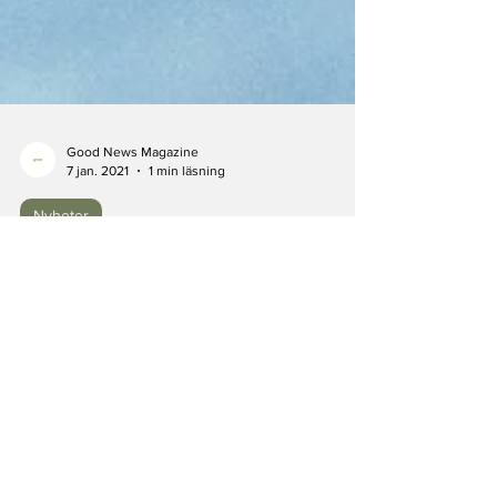
Good News Magazine
7 jan. 2021
1 min läsning
Nyheter
Goda nyheter: Namibias
fiskeindustri minskar mängden
döda sjöfåglar med 98 %
Goda nyheter: Namibias fiskeindustri minskar
mängden döda sjöfåglar med 98 %