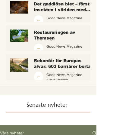
Det gaddlösa biet – första
insekten i världen med
lagliga rättigheter
Good News Magazine
2 min läsning
Restaureringen av
Themsen
Good News Magazine
6 min läsning
Rekordår för Europas
älvar: 603 barriärer borta
— och vattnet börjar andas
Good News Magazine
igen
5 min läsning
Senaste nyheter
Våra nyheter