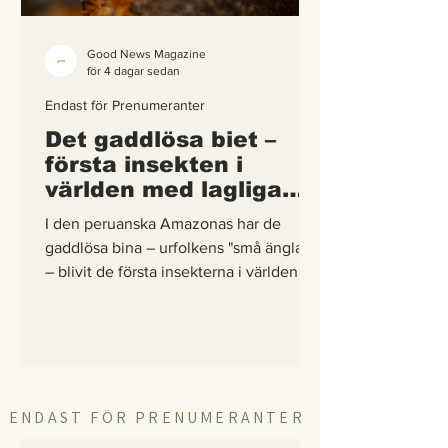
Good News Magazine
för 4 dagar sedan
Endast för Prenumeranter
Det gaddlösa biet –
första insekten i
världen med lagliga
rättigheter
I den peruanska Amazonas har de
gaddlösa bina – urfolkens "små änglar"
– blivit de första insekterna i världen att
få egna lagliga rättigheter. En
berättelse om hur vetenskap,
urfolkskunskap och juridik gick samman
för att skydda regnskogens minsta
pollinerare.
ENDAST FÖR PRENUMERANTER