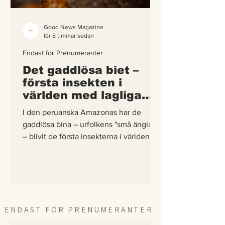
Good News Magazine
för 8 timmar sedan
Endast för Prenumeranter
Det gaddlösa biet –
första insekten i
världen med lagliga
rättigheter
I den peruanska Amazonas har de
gaddlösa bina – urfolkens "små änglar"
– blivit de första insekterna i världen att
få egna lagliga rättigheter. En
berättelse om hur vetenskap,
urfolkskunskap och juridik gick samman
för att skydda regnskogens minsta
pollinerare.
ENDAST FÖR PRENUMERANTER