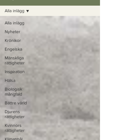
Alla inlägg
Alla inlägg
Nyheter
Krönikor
Engelska
Mänskliga
rättigheter
Inspiration
Hälsa
Biologisk
mångfald
Bättre värld
Djurens
rättigheter
Kvinnors
rättigheter
Klimatmål