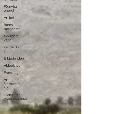
Förnybar
energi
Artikel
Barns
rättigheter
fredligare
värld
Kände du
till....
Erbjudanden
Videoklipp
Framsteg
Arter som
återhämtar
sig
Endast för
Prenumeranter