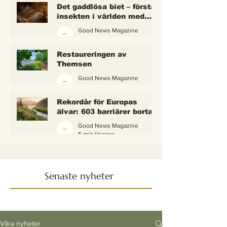
Det gaddlösa biet – första
insekten i världen med
lagliga rättigheter
Good News Magazine
2 min läsning
Restaureringen av
Themsen
Good News Magazine
6 min läsning
Rekordår för Europas
älvar: 603 barriärer borta
— och vattnet börjar andas
Good News Magazine
igen
5 min läsning
Senaste nyheter
Våra nyheter