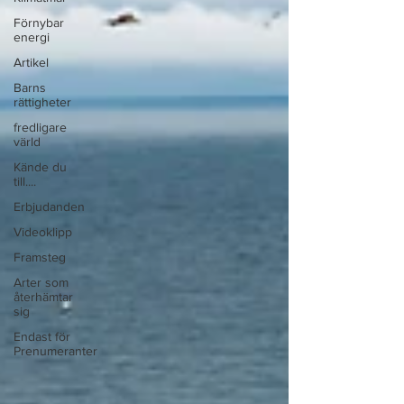
Förnybar
energi
Artikel
Barns
rättigheter
fredligare
värld
Kände du
till....
Erbjudanden
Videoklipp
Framsteg
Arter som
återhämtar
sig
Endast för
Prenumeranter