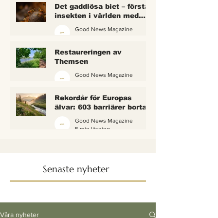
Det gaddlösa biet – första
insekten i världen med
lagliga rättigheter
Good News Magazine
2 min läsning
Restaureringen av
Themsen
Good News Magazine
6 min läsning
Rekordår för Europas
älvar: 603 barriärer borta
— och vattnet börjar andas
Good News Magazine
igen
5 min läsning
Senaste nyheter
Våra nyheter