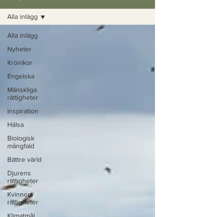
Alla inlägg
Alla inlägg
Nyheter
Krönikor
Engelska
Mänskliga
rättigheter
Inspiration
Hälsa
Biologisk
mångfald
Bättre värld
Djurens
rättigheter
Kvinnors
rättigheter
Klimatmål