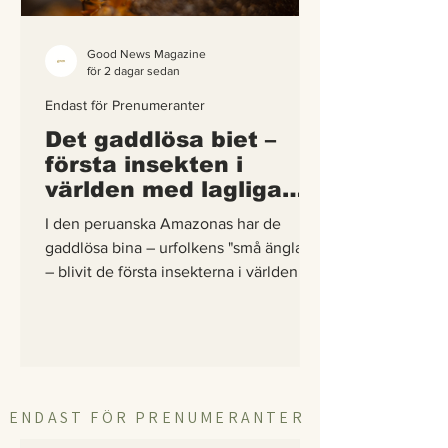
Good News Magazine
för 2 dagar sedan
Endast för Prenumeranter
Det gaddlösa biet –
första insekten i
världen med lagliga
rättigheter
I den peruanska Amazonas har de
gaddlösa bina – urfolkens "små änglar"
– blivit de första insekterna i världen att
få egna lagliga rättigheter. En
berättelse om hur vetenskap,
urfolkskunskap och juridik gick samman
för att skydda regnskogens minsta
pollinerare.
ENDAST FÖR PRENUMERANTER