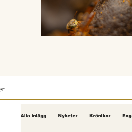
er
Alla inlägg
Nyheter
Krönikor
Eng