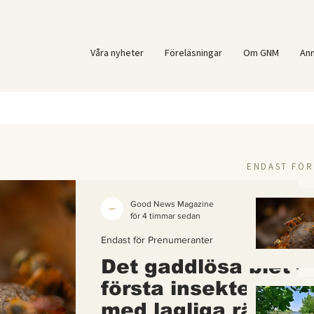
Våra nyheter
Föreläsningar
Om GNM
An
ENDAST FÖ
Good News Magazine
för 4 timmar sedan
Endast för Prenumeranter
Det gaddlösa biet –
första insekten i vä
med lagliga rättigh