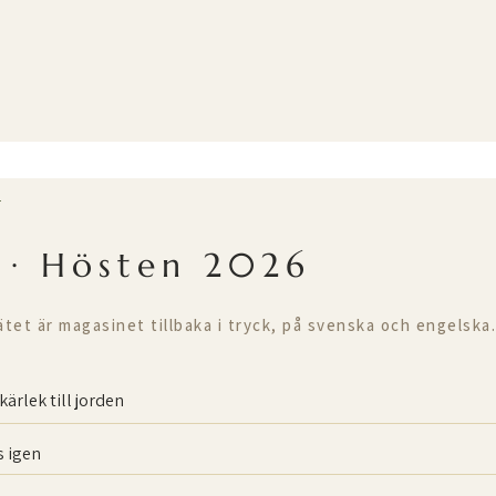
T
 · Hösten 2026
ätet är magasinet tillbaka i tryck, på svenska och engelska.
kärlek till jorden
 igen