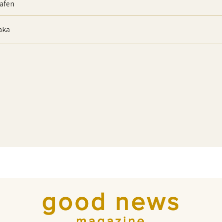
afen
baka
good news
magazine