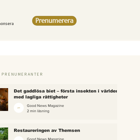
Prenumerera
nonsera
R PRENUMERANTER
Det gaddlösa biet – första insekten i världen
med lagliga rättigheter
Good News Magazine
2 min läsning
rlden
Restaureringen av Themsen
eter
Good News Magazine