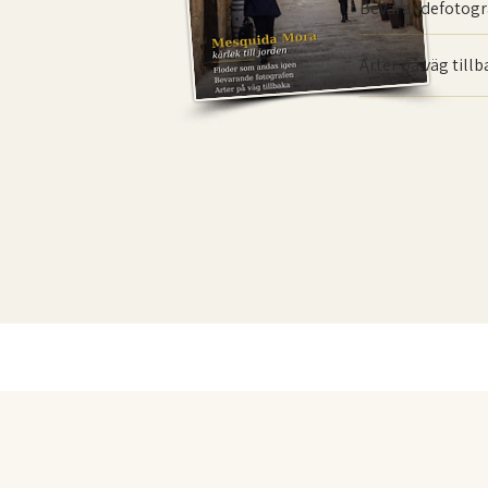
Bevarande­fotogr
Arter på väg till