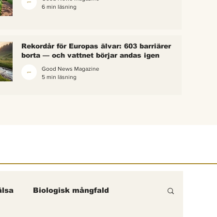
6 min läsning
 bina –
kterna i
erättelse
Rekordår för Europas älvar: 603 barriärer
ik gick
borta — och vattnet börjar andas igen
Good News Magazine
5 min läsning
lsa
Biologisk mångfald