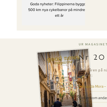
cykelbanor
Goda nyheter: Filippinerna byggde
500 km nya cykelbanor på mindre än
ett år
UR MAGASINE
Nr 20
Efter åren på n
numret:
Mesquida Mora –
Floder som andas