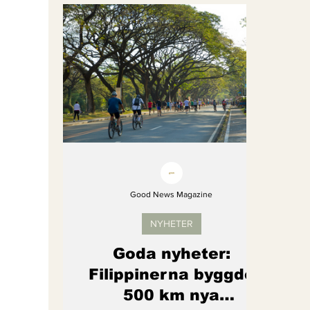
Bättre värld
Djurens rättigheter
fredligare värld
Kände du till....
Endast för Prenumeranter
Good News Magazine
NYHETER
Goda nyheter:
Filippinerna byggde
500 km nya