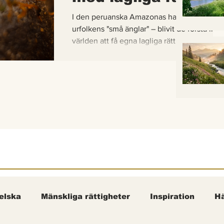
I den peruanska Amazonas har de gaddlösa
urfolkens "små änglar" – blivit de första inse
världen att få egna lagliga rättigheter. En b
om hur vetenskap, urfolkskunskap och jurid
samman för att skydda regnskogens minsta
pollinerare.
elska
Mänskliga rättigheter
Inspiration
Hä