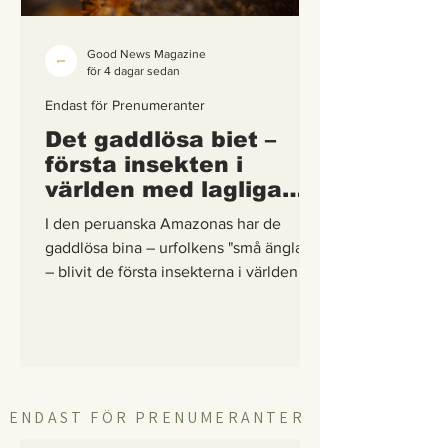
Good News Magazine
för 4 dagar sedan
Endast för Prenumeranter
Det gaddlösa biet –
första insekten i
världen med lagliga
rättigheter
I den peruanska Amazonas har de
gaddlösa bina – urfolkens "små änglar"
– blivit de första insekterna i världen att
få egna lagliga rättigheter. En
berättelse om hur vetenskap,
urfolkskunskap och juridik gick samman
för att skydda regnskogens minsta
pollinerare.
ENDAST FÖR PRENUMERANTER