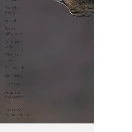
Förnybar
energi
Artikel
Barns
rättigheter
fredligare
värld
Kände du
till....
Erbjudanden
Videoklipp
Framsteg
Arter som
återhämtar
sig
Endast för
Prenumeranter