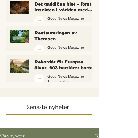
Det gaddlösa biet – första
insekten i världen med
lagliga rättigheter
Good News Magazine
2 min läsning
Restaureringen av
Themsen
Good News Magazine
6 min läsning
Rekordår för Europas
älvar: 603 barriärer borta
— och vattnet börjar andas
Good News Magazine
igen
5 min läsning
Senaste nyheter
Våra nyheter