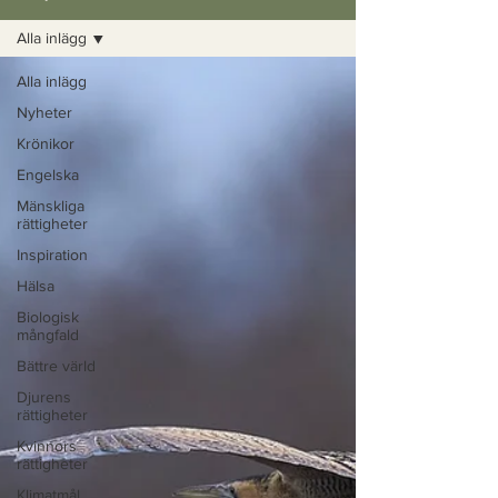
Alla inlägg
Alla inlägg
Nyheter
Krönikor
Engelska
Mänskliga
rättigheter
Inspiration
Hälsa
Biologisk
mångfald
Bättre värld
Djurens
rättigheter
Kvinnors
rättigheter
Klimatmål