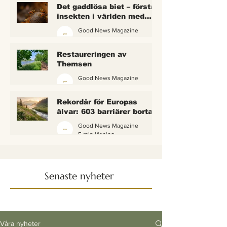
Det gaddlösa biet – första
insekten i världen med
lagliga rättigheter
Good News Magazine
2 min läsning
Restaureringen av
Themsen
Good News Magazine
6 min läsning
Rekordår för Europas
älvar: 603 barriärer borta
— och vattnet börjar andas
Good News Magazine
igen
5 min läsning
Senaste nyheter
Våra nyheter