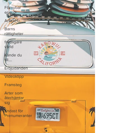
Förnybar
energi
Artikel
Barns
rättigheter
fredligare
värld
Kände du
till....
Erbjudanden
Videoklipp
Framsteg
Arter som
återhämtar
sig
Endast för
Prenumeranter