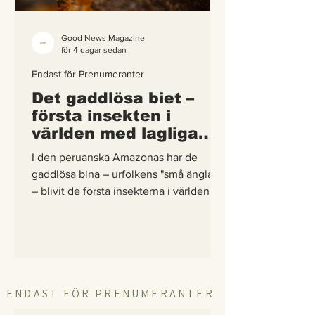
Good News Magazine
för 4 dagar sedan
Endast för Prenumeranter
Det gaddlösa biet –
första insekten i
världen med lagliga
rättigheter
I den peruanska Amazonas har de
gaddlösa bina – urfolkens "små änglar"
– blivit de första insekterna i världen att
få egna lagliga rättigheter. En
berättelse om hur vetenskap,
urfolkskunskap och juridik gick samman
för att skydda regnskogens minsta
pollinerare.
ENDAST FÖR PRENUMERANTER