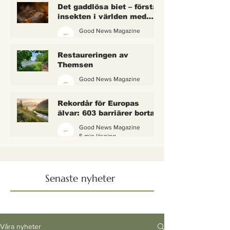
Det gaddlösa biet – första
insekten i världen med
lagliga rättigheter
Good News Magazine
2 min läsning
Restaureringen av
Themsen
Good News Magazine
6 min läsning
Rekordår för Europas
älvar: 603 barriärer borta
— och vattnet börjar andas
Good News Magazine
igen
5 min läsning
Senaste nyheter
Våra nyheter