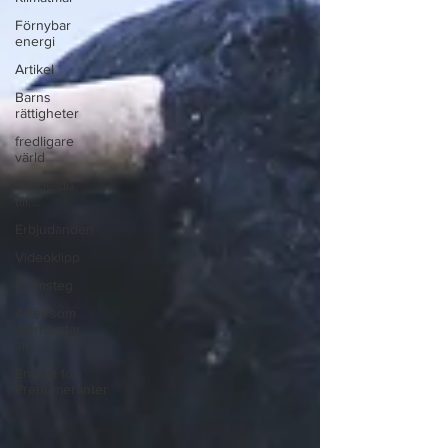
Förnybar
energi
Artikel
Barns
rättigheter
fredligare
värld
Kände du
till....
Erbjudanden
Videoklipp
Framsteg
Arter som
återhämtar
sig
Endast för
Prenumeranter