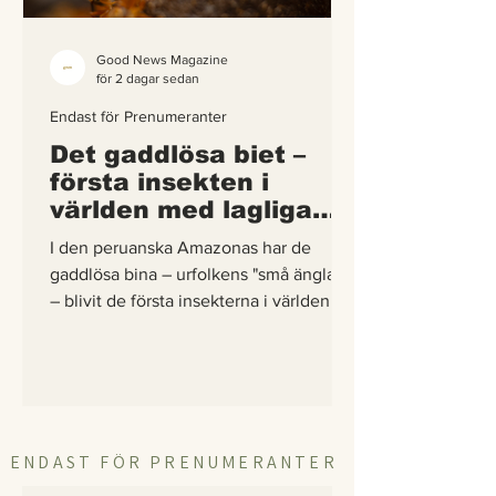
Good News Magazine
för 2 dagar sedan
Endast för Prenumeranter
Det gaddlösa biet –
första insekten i
världen med lagliga
rättigheter
I den peruanska Amazonas har de
gaddlösa bina – urfolkens "små änglar"
– blivit de första insekterna i världen att
få egna lagliga rättigheter. En
berättelse om hur vetenskap,
urfolkskunskap och juridik gick samman
för att skydda regnskogens minsta
pollinerare.
ENDAST FÖR PRENUMERANTER