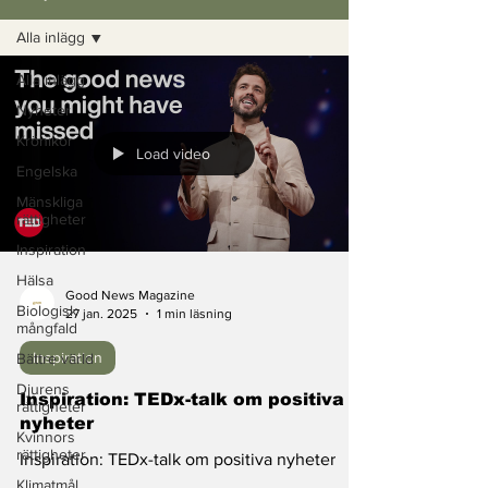
Alla inlägg
Alla inlägg
Nyheter
Krönikor
Load video
Engelska
Mänskliga
rättigheter
Inspiration
Hälsa
Good News Magazine
Biologisk
27 jan. 2025
1 min läsning
mångfald
Inspiration
Bättre värld
Djurens
Inspiration: TEDx-talk om positiva
rättigheter
nyheter
Kvinnors
rättigheter
Inspiration: TEDx-talk om positiva nyheter
Klimatmål