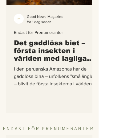
Good News Magazine
för 1 dag sedan
Endast för Prenumeranter
Det gaddlösa biet –
första insekten i
världen med lagliga
rättigheter
I den peruanska Amazonas har de
gaddlösa bina – urfolkens "små änglar"
– blivit de första insekterna i världen att
få egna lagliga rättigheter. En
berättelse om hur vetenskap,
urfolkskunskap och juridik gick samman
för att skydda regnskogens minsta
pollinerare.
ENDAST FÖR PRENUMERANTER