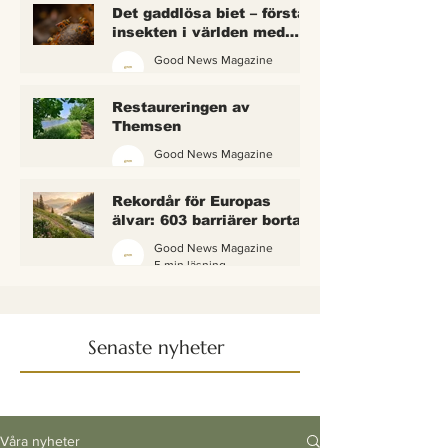
Det gaddlösa biet – första
insekten i världen med
lagliga rättigheter
Good News Magazine
2 min läsning
Restaureringen av
Themsen
Good News Magazine
6 min läsning
Rekordår för Europas
älvar: 603 barriärer borta
— och vattnet börjar andas
Good News Magazine
igen
5 min läsning
Senaste nyheter
Våra nyheter