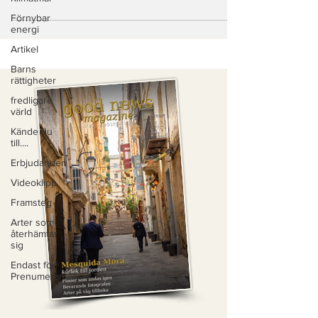
Förnybar
energi
Artikel
Barns
rättigheter
fredligare
värld
Kände du
till....
Erbjudanden
Videoklipp
Framsteg
Arter som
återhämtar
sig
Endast för
Prenumeranter