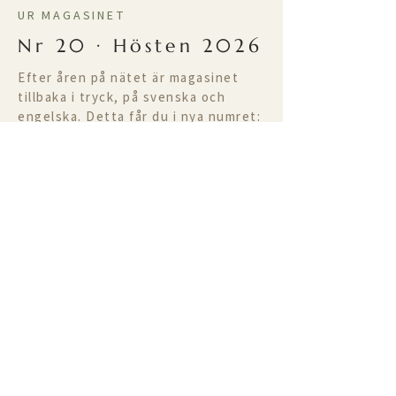
UR MAGASINET
Nr 20 · Hösten 2026
Efter åren på nätet är magasinet
tillbaka i tryck, på svenska och
engelska. Detta får du i nya numret:
Mesquida Mora –
kärlek till jorden
Floder som andas igen
Bevarande­fotografen
Arter på väg tillbaka
good news
magazine
En redaktionell plattform för hopp,
framtidstro