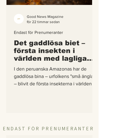
Good News Magazine
för 22 timmar sedan
Endast för Prenumeranter
Det gaddlösa biet –
första insekten i
världen med lagliga
rättigheter
I den peruanska Amazonas har de
gaddlösa bina – urfolkens "små änglar"
– blivit de första insekterna i världen att
få egna lagliga rättigheter. En
berättelse om hur vetenskap,
urfolkskunskap och juridik gick samman
för att skydda regnskogens minsta
pollinerare.
ENDAST FÖR PRENUMERANTER