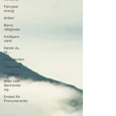
Förnybar
energi
Artikel
Barns
rättigheter
fredligare
värld
Kände du
till....
Erbjudanden
Videoklipp
Framsteg
Arter som
återhämtar
sig
Endast för
Prenumeranter