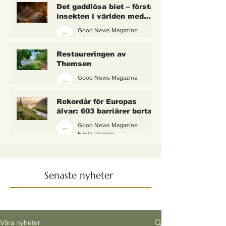
Det gaddlösa biet – första
insekten i världen med
lagliga rättigheter
Good News Magazine
2 min läsning
Restaureringen av
Themsen
Good News Magazine
6 min läsning
Rekordår för Europas
älvar: 603 barriärer borta
— och vattnet börjar andas
Good News Magazine
igen
5 min läsning
Senaste nyheter
Våra nyheter