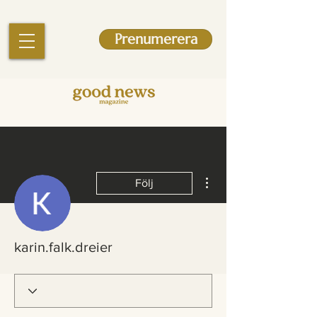
Prenumerera
Fler åtgärder
Följ
karin.falk.dreier