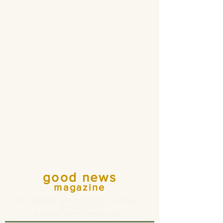
good news
magazine
En redaktionell plattform för hopp,
framtidstro
och det som bygger upp.