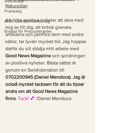
Videoklipp
Natursidan
Framsteg
Att hitta positiva nyheter att dela med 
Arter som återhämtar sig
mig av till dig, att kritisk granska 
Endast för Prenumeranter
artiklarna och jämföra dem med andra 
källor, tar tyvärr mycket tid. Jag hoppas 
därför du vill stödja mitt arbete med 
Good News Magazine
 och spridningen 
av positiva nyheter. Bästa sättet är 
genom en Swishdonation till 
0702200945 (Daniel Mendoza). Jag är 
också mycket tacksam för att du tipsar 
andra om att Good News Magazine 
finns. 
Tack! 💕 /
Daniel Mendoza 