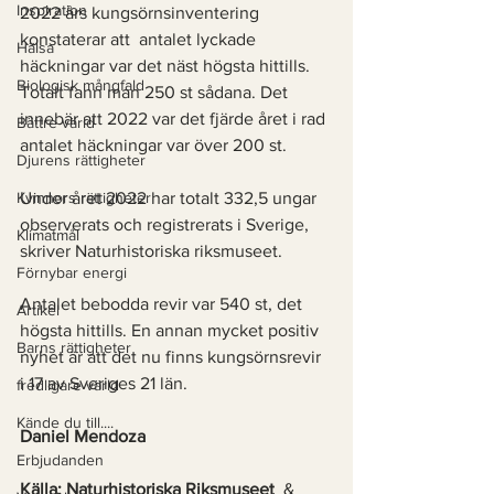
Inspiration
2022 års kungsörnsinventering 
konstaterar att 
antalet lyckade 
Hälsa
häckningar var det näst högsta hittills. 
Biologisk mångfald
Totalt fann man 250 st sådana. Det  
innebär att 2022 var det fjärde året i rad 
Bättre värld
antalet häckningar var över 200 st. 
Djurens rättigheter
Kvinnors rättigheter
Under året 2022 har totalt 332,5 ungar 
observerats och registrerats i Sverige, 
Klimatmål
skriver Naturhistoriska riksmuseet. 
Förnybar energi
Antalet bebodda revir var 540 st, det 
Artikel
högsta hittills. En annan mycket positiv 
Barns rättigheter
nyhet är att det nu finns kungsörnsrevir 
i 17 av Sveriges 21 län. 
fredligare värld
Kände du till....
Daniel Mendoza
Erbjudanden
Källa: 
Naturhistoriska Riksmuseet 
 & 