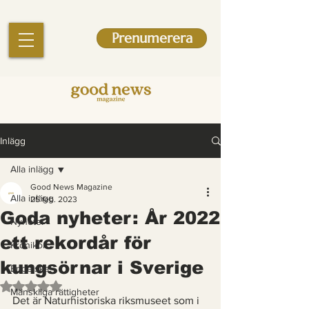
Prenumerera
Inlägg
Alla inlägg
Good News Magazine
Alla inlägg
25 feb. 2023
Goda nyheter: År 2022
Nyheter
ett rekordår för
Krönikor
kungsörnar i Sverige
Engelska
Betygsatt till NaN av 5 stjärnor.
Mänskliga rättigheter
Det är Naturhistoriska riksmuseet som i 