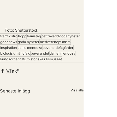
Foto: Shutterstock
framtidstro
hopp
framsteg
bättrevärld
godanyheter
goodnews
goda nyheter
medvetenoptimism
inspiration
danielmendoza
bevarandeåtgärder
biologisk mångfald
bevarandet
daniel mendoza
kungsörnar
naturhistoriska riksmuseet
Visa alla
Senaste inlägg