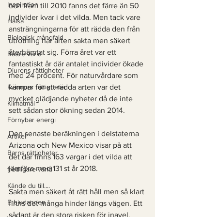
Inspiration
och fram till 2010 fanns det färre än 50 
individer kvar i det vilda. Men tack vare 
Hälsa
ansträngningarna för att rädda den från 
Biologisk mångfald
utrotning har arten sakta men säkert 
återhämtat sig. Förra året var ett 
Bättre värld
fantastiskt år där antalet individer ökade 
Djurens rättigheter
med 24 procent. För naturvårdare som 
Kvinnors rättigheter
kämpar för att rädda arten var det 
mycket glädjande nyheter då de inte 
Klimatmål
sett sådan stor ökning sedan 2014. 
Förnybar energi
Den senaste beräkningen i delstaterna 
Artikel
Arizona och New Mexico visar på att 
Barns rättigheter
det där finns 163 vargar i det vilda att 
jämföra med 131 st år 2018. 
fredligare värld
Kände du till....
Sakta men säkert åt rätt håll men så klart 
Erbjudanden
finns det många hinder längs vägen. Ett 
sådant är den stora risken för inavel. 