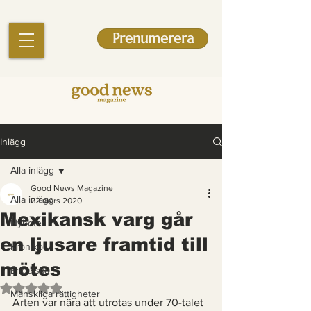
Prenumerera
Inlägg
Alla inlägg
Good News Magazine
Alla inlägg
22 mars 2020
Mexikansk varg går
Nyheter
en ljusare framtid till
Krönikor
mötes
Engelska
Betygsatt till NaN av 5 stjärnor.
Mänskliga rättigheter
Arten var nära att utrotas under 70-talet 