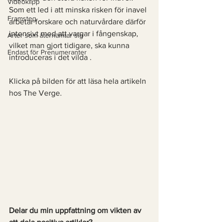
Videoklipp
Som ett led i att minska risken för inavel 
Framsteg
arbetar forskare och naturvårdare därför 
intensivt med att vargar i fångenskap, 
Arter som återhämtar sig
vilket man gjort tidigare, ska kunna 
Endast för Prenumeranter
introduceras i det vilda . 
Klicka på bilden för att läsa hela artikeln 
hos The Verge. 
Delar du min uppfattning om vikten av 