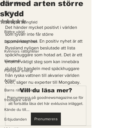
därmed arten större
Inspiration
skydd
Hälsa
Betygsatt till NaN av 5 stjärnor.
Biologisk mångfald
Det händer mycket positivt i världen 
Bättre värld
som tyvärr inte får större 
uppmärksamhet. En positiv nyhet är att 
Djurens rättigheter
Ryssland nyligen beslutade att lista 
Kvinnors rättigheter
späckhuggare som hotad art. Det är ett 
Klimatmål
enormt viktigt steg som kan innebära 
slutet för handeln med späckhuggare 
Förnybar energi
från ryska vattnen till akvarier världen 
Artikel
över, säger nu experter till Mongabay. 
Vill du läsa mer?
Barns rättigheter
Prenumerera på goodnewsmagazine.se för 
fredligare värld
att fortsätta läsa det här exklusiva inlägget.
Kände du till....
Prenumerera
Erbjudanden