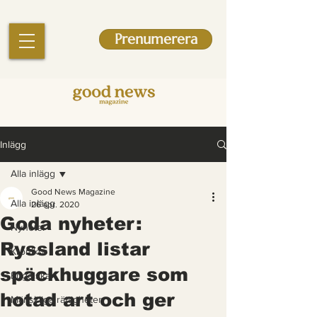
Prenumerera
Inlägg
Alla inlägg
Good News Magazine
Alla inlägg
26 apr. 2020
Goda nyheter:
Nyheter
Ryssland listar
Krönikor
späckhuggare som
Engelska
hotad art och ger
Mänskliga rättigheter