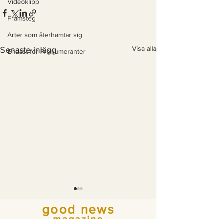
Videoklipp
Framsteg
Arter som återhämtar sig
Visa alla
Senaste inlägg
Endast för Prenumeranter
good news