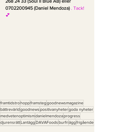
268 24 33 (Soul II Blue AB) eller 
0702200945 (Daniel Mendoza) 
. Tack! 
💕
framtidstro
hopp
framsteg
goodnewsmagazine
bättrevärld
goodnews
positivanyheter
goda nyheter
medvetenoptimism
danielmendoza
progress
djurensrätt
Lantägg
DAVAFoods
burfri
ägg
frigående