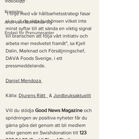
Videoklipp
Framsteg
"I linje med vår hållbarhetsstrategi fasar 
vi nu ut de sista burhönsen vilket inte 
Arter som återhämtar sig
minst syftar till att sända en viktig signal 
Endast för Prenumeranter
till branschen att följa vårt initiativ och 
arbeta mer medvetet framåt", sa Kjell 
Dalin, Marknad och Försäljningschef, 
DAVA Foods Sverige, i ett 
pressmeddelande.
Daniel Mendoza 
Källa: 
Djurens Rätt  
 & 
Jordbruksaktuellt
Vill du stödja 
Good News Magazine
 och 
spridningen av positiva nyheter får du 
gärna göra det genom att bli medlem 
eller genom en Swishdonation till 
123 