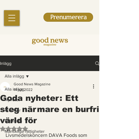
Prenumerera
Inlägg
Alla inlägg
Good News Magazine
Alla inlägg
14 juli 2022
Goda nyheter: Ett
Nyheter
steg närmare en burfri
Krönikor
värld för
Engelska
Betygsatt till NaN av 5 stjärnor.
Mänskliga rättigheter
Livsmedelskoncern DAVA Foods som 