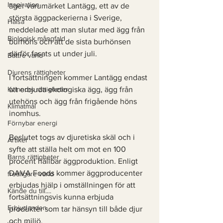
Inspiration
äger varumärket Lantägg, ett av de 
största äggpackerierna i Sverige, 
Hälsa
meddelade att man slutar med ägg från 
Biologisk mångfald
burhöns och att de sista burhönsen 
därför fasats ut under juli. 
Bättre värld
Djurens rättigheter
I fortsättningen kommer Lantägg endast 
Kvinnors rättigheter
att erbjuda ekologiska ägg, ägg från 
utehöns och ägg från frigående höns 
Klimatmål
inomhus. 
Förnybar energi
Beslutet togs av djuretiska skäl och i 
Artikel
syfte att ställa helt om mot en 100 
Barns rättigheter
procent hållbar äggproduktion. Enligt 
DAVA Foods kommer äggproducenter 
fredligare värld
erbjudas hjälp i omställningen för att 
Kände du till....
fortsättningsvis kunna erbjuda 
Erbjudanden
produkter som tar hänsyn till både djur 
och miljö.  