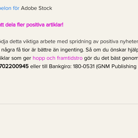
belon
 för
 Adobe Stock
 dela fler positiva artiklar! 
ödja detta viktiga arbete med spridning av positiva nyheter
ågra få tior är bättre än ingenting. Så om du önskar hjäl
tiklar som ger 
hopp och framtidstro
 gör du det bäst geno
702200945
 eller till Bankgiro: 180-0531 (GNM Publishin