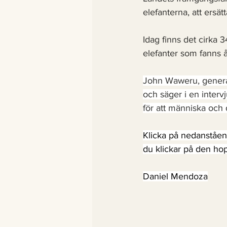
elefanterna, att ersät
Idag finns det cirka 3
elefanter som fanns å
John Waweru, general
och säger i en interv
för att människa och 
Klicka på nedanståend
du klickar på den hop
Daniel Mendoza