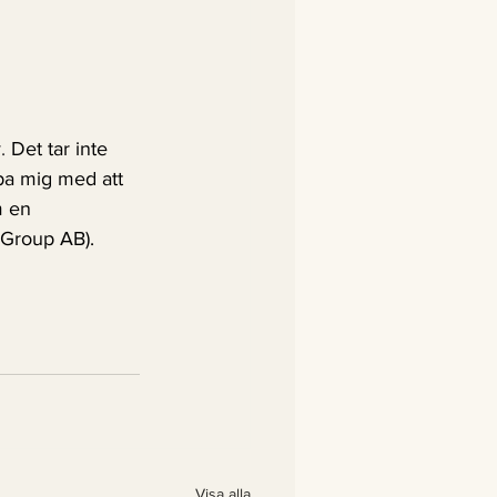
. 
Det tar inte 
pa mig med att 
m en 
g Group AB).
Visa alla