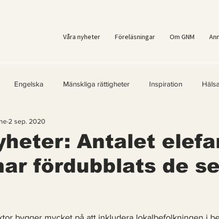
Våra nyheter
Föreläsningar
Om GNM
An
Engelska
Mänskliga rättigheter
Inspiration
Häls
ne
2 sep. 2020
er
Kvinnors rättigheter
Klimatmål
Förnybar energi
heter: Antalet elefan
ar fördubblats de s
ärld
Kände du till....
Erbjudanden
Videoklipp
Fr
ast för Prenumeranter
 5 stjärnor.
tor bygger mycket på att inkludera lokalbefolkningen i b