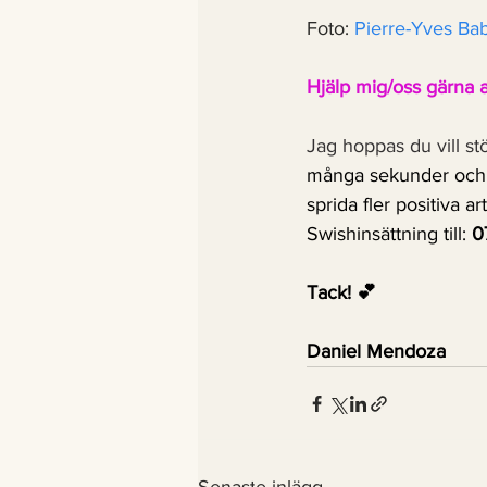
Foto: 
Pierre-Yves Ba
Hjälp mig/oss gärna att
Jag hoppas du vill st
många sekunder och n
sprida fler positiva ar
Swishinsättning till: 
0
Tack! 💕     
Daniel Mendoza