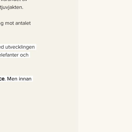
tjuvjakten. 
ng mot antalet 
ed utvecklingen 
elefanter och 
ce
. Men innan 