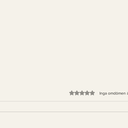
Betygsatt till 0 av 5 stjärno
Inga omdömen 