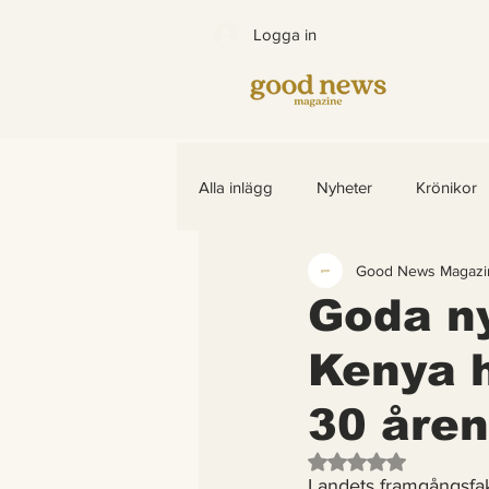
Logga in
Alla inlägg
Nyheter
Krönikor
Good News Magazi
Bättre värld
Djurens rättighet
Goda ny
Kenya h
Barns rättigheter
fredligare v
30 åren
Arter som återhämtar sig
End
Betygsatt till NaN av
Landets framgångsfak