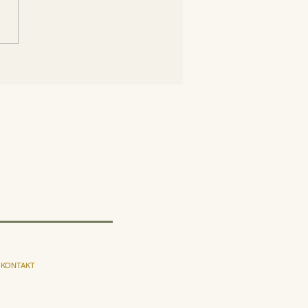
 första gången på
år: en tredjedel av
ien är skog
KONTAKT
E-post
Instagram