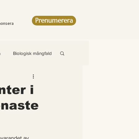
Prenumerera
nonsera
a
Biologisk mångfald
Artikel
ter i
enaste
amsteg
evarandet av 