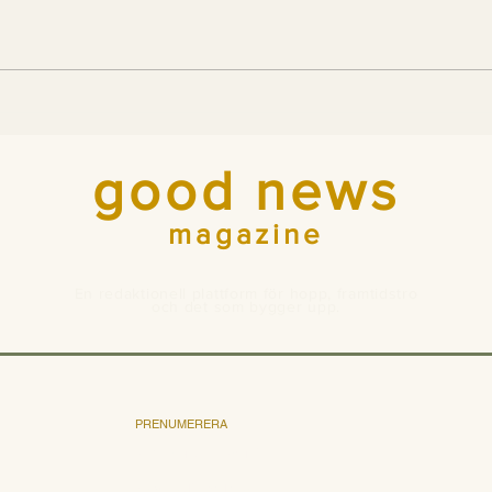
Indiens tigrar blir fler –
För
nu bygger landet
700 
passager åt dem
Ital
good news
magazine
En redaktionell plattform för hopp, framtidstro
och det som bygger upp.
PRENUMERERA
Bli prenumerant
Pris och villkor