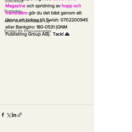
Videoklipp
Magazine
 och spridning av 
hopp och 
Framsteg
framtidstro
 gör du det bäst genom att 
lämna ett bidrag till Swish: 0702200945 
Arter som återhämtar sig
eller Bankgiro: 180-0531 (GNM 
Endast för Prenumeranter
Publishing Group AB).  
Tack! 🙏