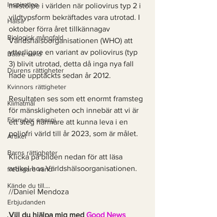
Inspiration
milstolpe i världen när poliovirus typ 2 i 
vildtypsform bekräftades vara utrotad. I 
Hälsa
oktober förra året tillkännagav 
Biologisk mångfald
Världshälsoorganisationen (WHO) att 
ytterligare en variant av poliovirus (typ 
Bättre värld
3) blivit utrotad, detta då inga nya fall 
Djurens rättigheter
hade upptäckts sedan år 2012. 
Kvinnors rättigheter
Resultaten ses som ett enormt framsteg 
Klimatmål
för mänskligheten och innebär att vi är 
Förnybar energi
ett steg närmare att kunna leva i en 
poliofri värld till år 2023, som är målet. 
Artikel
Barns rättigheter
Klicka på bilden nedan för att läsa 
artikel hos Världshälsoorganisationen. 
fredligare värld
Kände du till....
//Daniel Mendoza 
Erbjudanden
Vill du hjälpa mig med 
Good News 