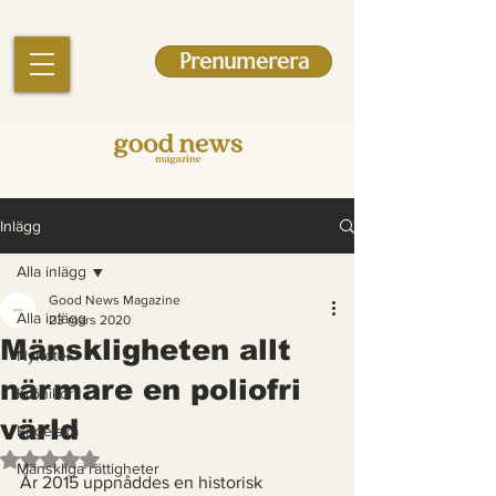
Prenumerera
Inlägg
Alla inlägg
Good News Magazine
Alla inlägg
23 mars 2020
Mänskligheten allt
Nyheter
närmare en poliofri
Krönikor
värld
Engelska
Betygsatt till NaN av 5 stjärnor.
Mänskliga rättigheter
År 2015 uppnåddes en historisk 