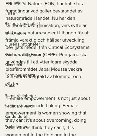
Inspiration
Friends of Nature (FON) har haft stora 
framgångar vad gäller bevarandet av 
Hälsa
naturområde i landet. Nu har den 
Biologisk mångfald
kvinnoledda organisation, vars syfte är 
att bevara naturresurser i Libanon för att 
Bättre värld
främja varaktig och hållbar utveckling, 
Djurens rättigheter
beviljats medel från Critical Ecosystems 
Kvinnors rättigheter
Partnership Fund (CEPF). Pengarna ska 
användas till att ytterligare skydda 
Klimatmål
biosfärområdet Jabal Moussa vackra 
Förnybar energi
och stora mångfald av blommor och 
växter.
Artikel
Barns rättigheter
“Female empowerment is not just about 
selling homemade baking. Female 
fredligare värld
empowerment is women showing that 
Kände du till....
they can: it's about overcoming, doing 
Erbjudanden
what others think they can't; it is 
women out in the field and in the 