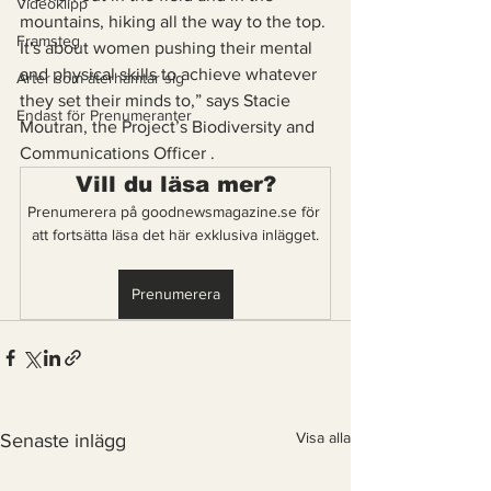
Videoklipp
mountains, hiking all the way to the top. 
Framsteg
It's about women pushing their mental 
and physical skills to achieve whatever 
Arter som återhämtar sig
they set their minds to,” says Stacie 
Endast för Prenumeranter
Moutran, the Project’s Biodiversity and 
Communications Officer .
Vill du läsa mer?
Prenumerera på goodnewsmagazine.se för 
att fortsätta läsa det här exklusiva inlägget.
Prenumerera
Visa alla
Senaste inlägg