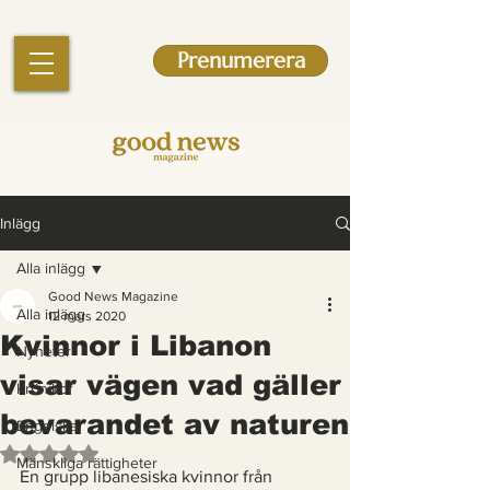
Prenumerera
Inlägg
Alla inlägg
Good News Magazine
Alla inlägg
12 mars 2020
Kvinnor i Libanon
Nyheter
visar vägen vad gäller
Krönikor
bevarandet av naturen
Engelska
Betygsatt till NaN av 5 stjärnor.
Mänskliga rättigheter
En grupp libanesiska kvinnor från 