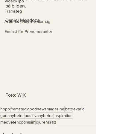
Videoklipp
på bilden. 
Framsteg
Daniel Mendoza 
Arter som återhämtar sig
Endast för Prenumeranter
Foto: WiX
hopp
framsteg
goodnewsmagazine
bättrevärld
godanyheter
positivanyheter
inspiration
medvetenoptimsim
djurensrätt