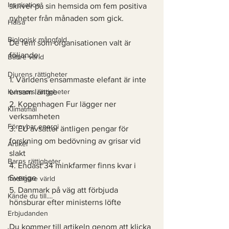
Inspiration
skriver på sin hemsida om fem positiva 
nyheter från månaden som gick. 
Hälsa
Biologisk mångfald
De fem som organisationen valt är 
följande:
Bättre värld
Djurens rättigheter
1. Världens ensammaste elefant är inte 
Kvinnors rättigheter
ensam längre
2. Kopenhagen Fur lägger ner 
Klimatmål
verksamheten
Förnybar energi
3. EU avsätter äntligen pengar för 
forskning om bedövning av grisar vid 
Artikel
slakt
Barns rättigheter
4. Endast 34 minkfarmer finns kvar i 
Sverige
fredligare värld
5. Danmark på väg att förbjuda 
Kände du till....
hönsburar efter ministerns löfte
Erbjudanden
Du kommer till artikeln genom att klicka 