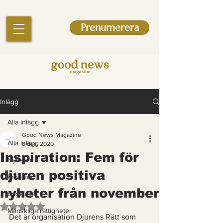
Prenumerera
Inlägg
Alla inlägg
Good News Magazine
Alla inlägg
5 dec. 2020
Inspiration: Fem för
Nyheter
djuren positiva
Krönikor
nyheter från november
Engelska
Betygsatt till NaN av 5 stjärnor.
Mänskliga rättigheter
Det är organisation Djurens Rätt som 