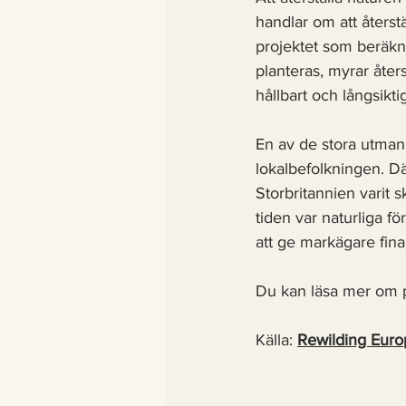
handlar om att återst
projektet som beräkna
planteras, myrar åters
hållbart och långsiktig
En av de stora utmanin
lokalbefolkningen. Dä
Storbritannien varit s
tiden var naturliga f
att ge markägare finans
Du kan läsa mer om pr
Källa: 
Rewilding Euro