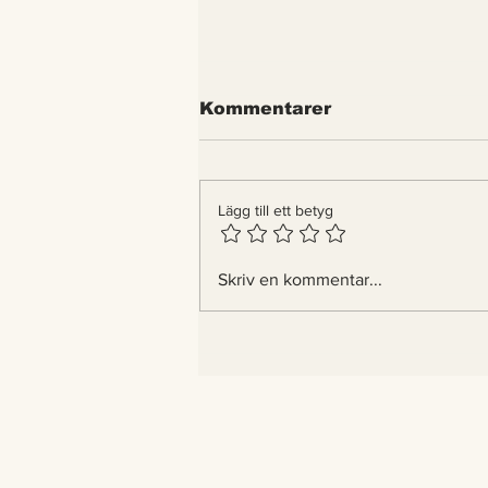
Kommentarer
Lägg till ett betyg
Det gaddlösa biet –
Skriv en kommentar...
första insekten i världen
med lagliga rättigheter