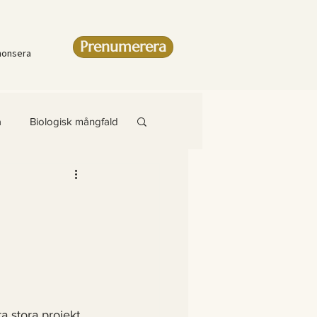
Prenumerera
nonsera
a
Biologisk mångfald
Artikel
amsteg
a stora projekt 