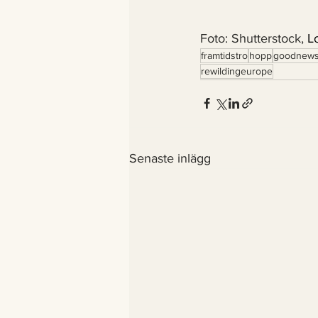
Foto: Shutterstock, 
L
framtidstro
hopp
goodnews
rewildingeurope
Senaste inlägg