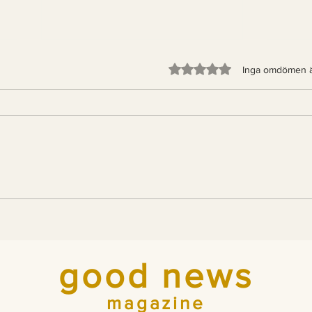
Betygsatt till 0 av 5 stjärno
Inga omdömen 
Indiens tigrar blir fler –
För
nu bygger landet
700 
passager åt dem
Ital
good news
magazine