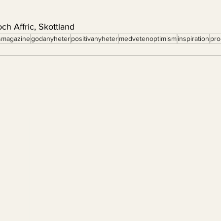
och Affric, Skottland
magazine
godanyheter
positivanyheter
medvetenoptimism
inspiration
pro