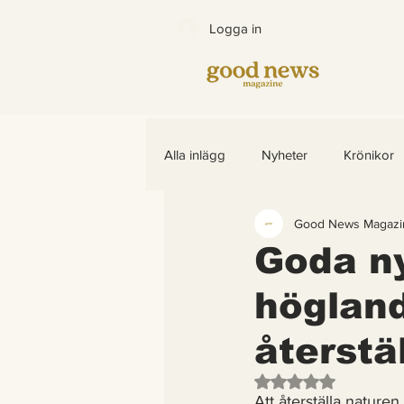
Logga in
Alla inlägg
Nyheter
Krönikor
Good News Magazi
Bättre värld
Djurens rättighet
Goda n
högland
Barns rättigheter
fredligare v
återstä
Arter som återhämtar sig
End
Betygsatt till NaN av
Att återställa naturen