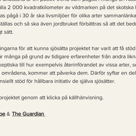
älla 2 000 kvadratkilometer av vildmarken på det skotska h
s pågå i 30 år ska livsmiljöer för olika arter sammanlänkas
tällas och så ska även jordbruket förbättras så att det bedr
t sätt. 
garna för att kunna sjösätta projektet har varit att få stöd
r många på grund av tidigare erfarenheter från andra likn
keptiska till hur exempelvis återinförandet av vissa arter, 
ör områdena, kommer att påverka dem. Därför syftar en del a
iellt stöd för hållbara initiativ de själva sjösätter. 
ojektet genom att klicka på källhänvisning. 
pe
 & 
The Guardian 