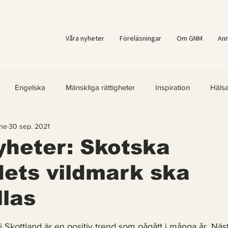
Våra nyheter
Föreläsningar
Om GNM
An
Engelska
Mänskliga rättigheter
Inspiration
Häls
ne
30 sep. 2021
er
Kvinnors rättigheter
Klimatmål
Förnybar energi
yheter: Skotska
ets vildmark ska
ärld
Kände du till....
Erbjudanden
Videoklipp
Fr
llas
ast för Prenumeranter
 5 stjärnor.
 i Skottland är en positiv trend som pågått i många år. Näst