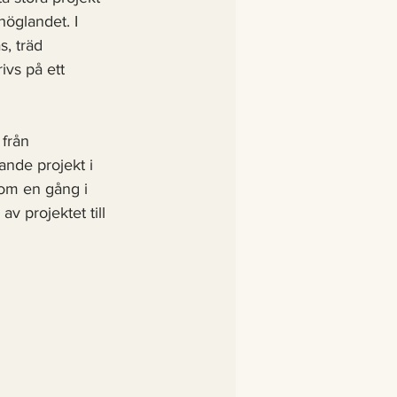
öglandet. I 
, träd 
ivs på ett 
 från 
ande projekt i 
som en gång i 
v projektet till 