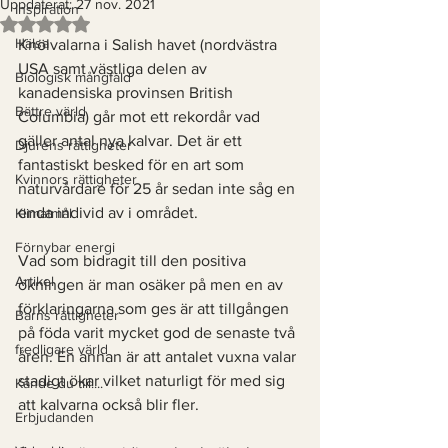
Uppdaterat:
27 nov. 2021
Inspiration
Betygsatt till NaN av 5 stjärnor.
Hälsa
Knölvalarna i Salish havet (nordvästra 
USA samt västliga delen av 
Biologisk mångfald
kanadensiska provinsen British 
Bättre värld
Columbia) går mot ett rekordår vad 
gäller antal nya kalvar. Det är ett 
Djurens rättigheter
fantastiskt besked för en art som 
Kvinnors rättigheter
naturvårdare för 25 år sedan inte såg en 
enda individ av i området. 
Klimatmål
Förnybar energi
Vad som bidragit till den positiva 
Artikel
ökningen är man osäker på men en av 
förklaringarna som ges är att tillgången 
Barns rättigheter
på föda varit mycket god de senaste två 
fredligare värld
åren. En annan är att antalet vuxna valar 
stadigt ökar vilket naturligt för med sig 
Kände du till....
att kalvarna också blir fler. 
Erbjudanden