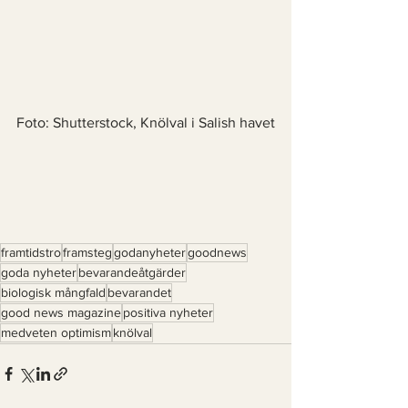
Foto: Shutterstock, Knölval i Salish havet
framtidstro
framsteg
godanyheter
goodnews
goda nyheter
bevarandeåtgärder
biologisk mångfald
bevarandet
good news magazine
positiva nyheter
medveten optimism
knölval