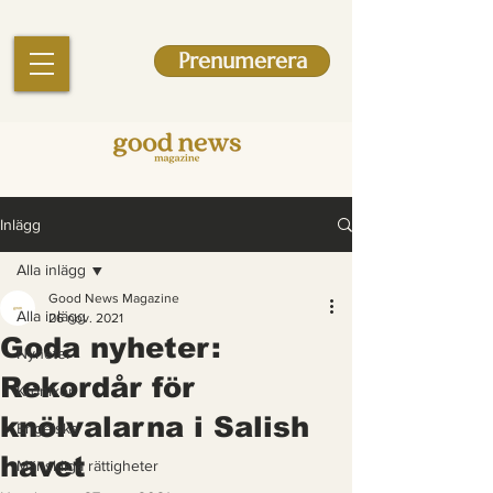
Prenumerera
Inlägg
Alla inlägg
Good News Magazine
Alla inlägg
26 nov. 2021
Goda nyheter:
Nyheter
Rekordår för
Krönikor
knölvalarna i Salish
Engelska
havet
Mänskliga rättigheter