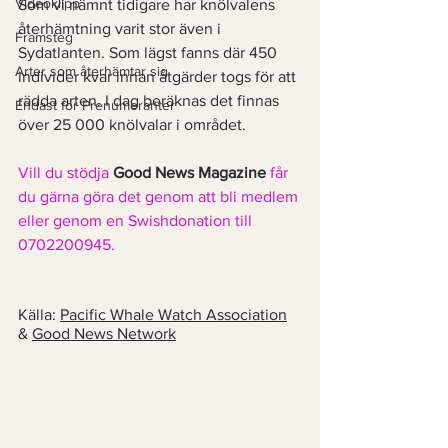
Videoklipp
Som vi nämnt tidigare har knölvalens 
återhämtning varit stor även i 
Framsteg
Sydatlanten. Som lägst fanns där 450 
Arter som återhämtar sig
individer kvar innan åtgärder togs för att 
rädda arten. I dag beräknas det finnas 
Endast för Prenumeranter
över 25 000 knölvalar i området. 
Vill du stödja 
Good News Magazine
 får 
du gärna göra det genom att bli medlem 
eller genom en Swishdonation till 
0702200945. 
Källa: 
Pacific Whale Watch Association
& 
Good News Network