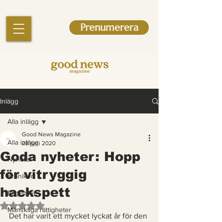
Prenumerera
Inlägg
Alla inlägg
Good News Magazine
Alla inlägg
28 juni 2020
Goda nyheter: Hopp
Nyheter
för vitryggig
Krönikor
hackspett
Engelska
Betygsatt till NaN av 5 stjärnor.
Mänskliga rättigheter
Det har varit ett mycket lyckat år för den 