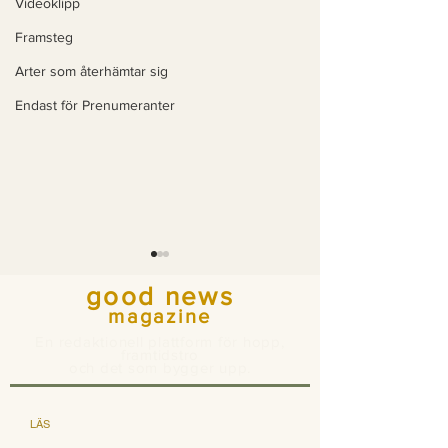
Videoklipp
Framsteg
Arter som återhämtar sig
Endast för Prenumeranter
good news
magazine
En redaktionell plattform för hopp,
framtidstro
och det som bygger upp.
För första gången på
Goda nyheter
LÄS
700 år: en tredjedel
Mease läker 