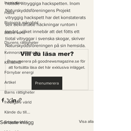
Inspiration
hotade vitryggiga hackspetten. Inom 
Naturskyddsföreningens Projekt 
Hälsa
vitryggig hackspett har det konstaterats 
Biologisk mångfald
sex bekräftade häckningar runtom i 
landet, vilket innebär att det fötts ett 
Bättre värld
tiotal vitryggar i svenska skogar, skriver 
Djurens rättigheter
Naturskyddsföreningen på sin hemsida. 
Kvinnors rättigheter
Vill du läsa mer?
Prenumerera på goodnewsmagazine.se för 
Klimatmål
att fortsätta läsa det här exklusiva inlägget.
Förnybar energi
Artikel
Prenumerera
Barns rättigheter
fredligare värld
Kände du till....
Visa alla
Senaste inlägg
Erbjudanden