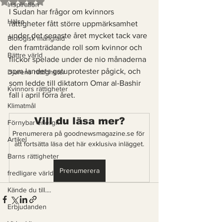
Betygsatt till NaN av 5 stjärnor.
Inspiration
I Sudan har frågor om kvinnors 
Hälsa
rättigheter fått större uppmärksamhet 
under det senaste året mycket tack vare 
Biologisk mångfald
den framträdande roll som kvinnor och 
Bättre värld
flickor spelade under de nio månaderna 
som landets gatuprotester pågick, och 
Djurens rättigheter
som ledde till diktatorn Omar al-Bashir 
Kvinnors rättigheter
fall i april förra året.  
Klimatmål
Vill du läsa mer?
Förnybar energi
Prenumerera på goodnewsmagazine.se för 
Artikel
att fortsätta läsa det här exklusiva inlägget.
Barns rättigheter
Prenumerera
fredligare värld
Kände du till....
Erbjudanden