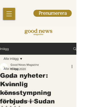
Prenumerera
Inlägg
Alla inlägg
Good News Magazine
Alla inlägg
10 maj 2020
Goda nyheter:
Nyheter
Kvinnlig
Krönikor
könsstympning
Engelska
förbjuds i Sudan
Mänskliga rättigheter