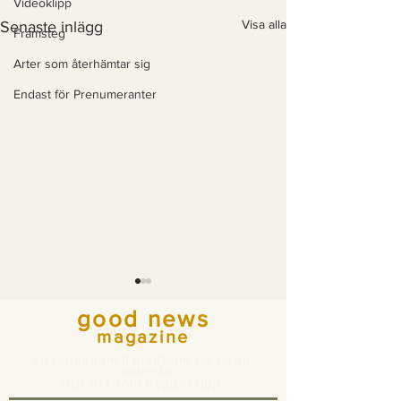
Videoklipp
Visa alla
Senaste inlägg
Framsteg
Arter som återhämtar sig
Endast för Prenumeranter
good news
magazine
En redaktionell plattform för hopp,
framtidstro
och det som bygger upp.