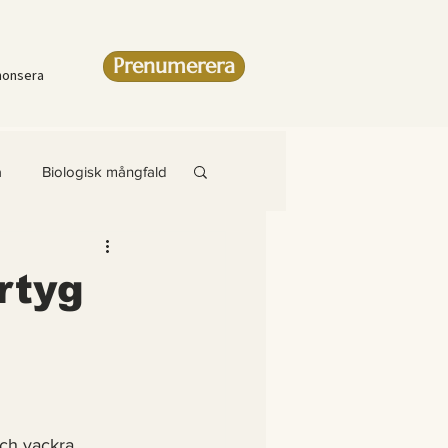
Prenumerera
nonsera
a
Biologisk mångfald
Artikel
rtyg
amsteg
ch vackra 