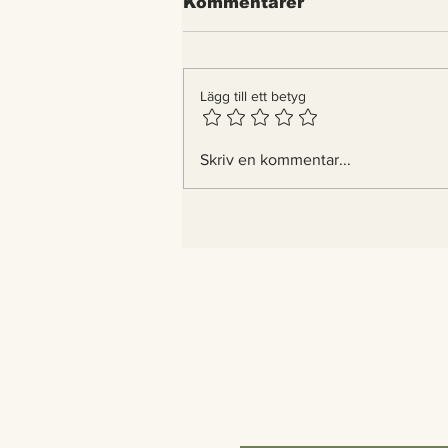
Kommentarer
Lägg till ett betyg
Indiens tigrar blir fler –
Skriv en kommentar...
nu bygger landet
passager åt dem