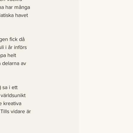
mna har många 
atiska havet 
gen fick då 
i i år införs 
pa helt 
a delarna av 
sa i ett 
 världsunikt 
e kreativa 
ills vidare är 