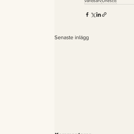
världsarv
Unesco
Senaste inlägg