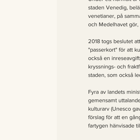
staden Venedig, beläg
venetianer, på samma
och Medelhavet gör,
2018 togs beslutet att
"passerkort" för att k
också en inreseavgift 
kryssnings- och frakt
staden, som också led
Fyra av landets minist
gemensamt uttalande a
kulturarv (Unesco gav
förslag för att en gån
fartygen hänvisade ti