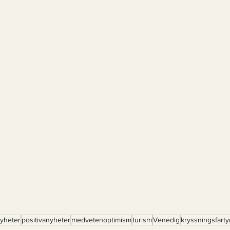
yheter
positivanyheter
medvetenoptimism
turism
Venedig
kryssningsfarty