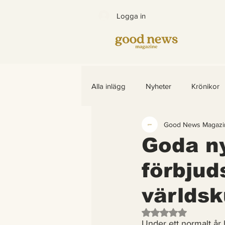
Logga in
Alla inlägg
Nyheter
Krönikor
Good News Magazi
Bättre värld
Djurens rättighet
Goda ny
förbjud
Barns rättigheter
fredligare v
världsk
Arter som återhämtar sig
End
Betygsatt till NaN av
Under ett normalt år