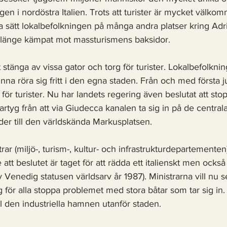
en i nordöstra Italien. Trots att turister är mycket välko
 sätt lokalbefolkningen på många andra platser kring Adri
 länge kämpat mot massturismens baksidor. 
 stänga av vissa gator och torg för turister. Lokalbefolknin
unna röra sig fritt i den egna staden. Från och med första jul
för turister. Nu har landets regering även beslutat att stop
fartyg från att via Giudecca kanalen
ta sig in på de central
er till den världskända Markusplatsen. 
rar (miljö-, turism-, kultur- och infrastrukturdepartementen) 
tt beslutet är taget för att rädda ett italienskt men också
 Venedig statusen världsarv år 1987). Ministrarna vill nu s
g för alla stoppa problemet med stora båtar som tar sig in. T
ll den industriella hamnen utanför staden. 