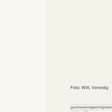
Foto: WiX, Venedig 
goodnewsmagazine
godan