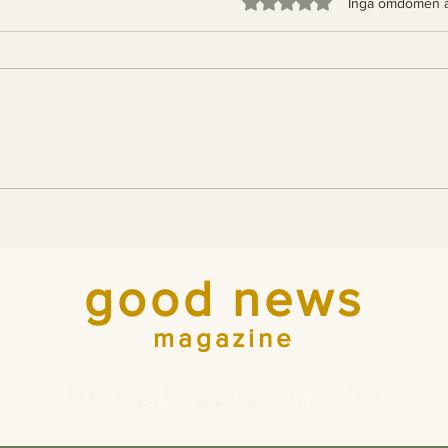
Betygsatt till 0 av 5 stjärno
Inga omdömen 
För första gången på
God
700 år: en tredjedel av
Mea
Italien är skog
år 
good news
magazine
En redaktionell plattform för hopp, framtidstro
och det som bygger upp.