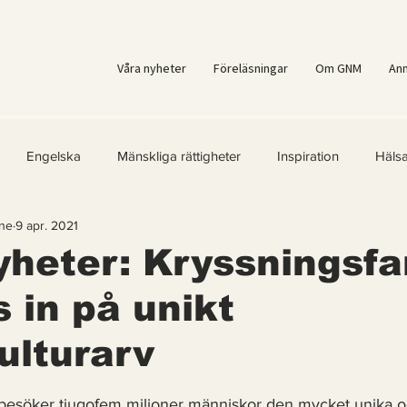
Våra nyheter
Föreläsningar
Om GNM
An
Engelska
Mänskliga rättigheter
Inspiration
Häls
ne
9 apr. 2021
er
Kvinnors rättigheter
Klimatmål
Förnybar energi
heter: Kryssningsfa
s in på unikt
ärld
Kände du till....
Erbjudanden
Videoklipp
Fr
ulturarv
ast för Prenumeranter
 5 stjärnor.
 besöker tjugofem miljoner människor den mycket unika o