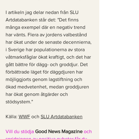
I artikeln jag delar nedan från SLU 
Artdatabanken står det: "Det finns 
många exempel där en negativ trend 
har vänts. Flera av jordens valbestånd 
har ökat under de senaste decennierna, 
i Sverige har populationerna av stora 
våtmarksfåglar ökat kraftigt, och det har 
gått bättre för dägg- och groddjur. Det 
förbättrade läget för däggdjuren har 
möjliggjorts genom lagstiftning och 
ökad medvetenhet, medan groddjuren 
har ökat genom åtgärder och 
stödsystem."
Källa: 
WWF
 och 
SLU Artdatabanken
Vill du stödja 
Good News Magazine
 och 
spridningen av positiva nyheter får du 