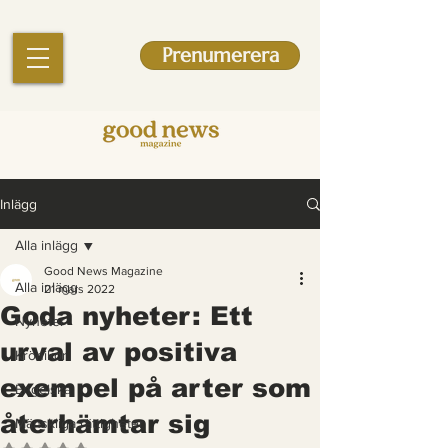
Prenumerera
Inlägg
Alla inlägg
Good News Magazine
Alla inlägg
21 mars 2022
Goda nyheter: Ett
Nyheter
urval av positiva
Krönikor
exempel på arter som
Engelska
återhämtar sig
Mänskliga rättigheter