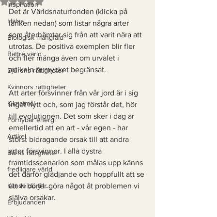
Betygsatt till NaN av 5 stjärnor.
Inspiration
Det är Världsnaturfonden (klicka på 
Hälsa
länken nedan) som listar några arter 
som återhämtar sig från att varit nära att 
Biologisk mångfald
utrotas. De positiva exemplen blir fler 
Bättre värld
och fler många även om urvalet i 
artikeln är mycket begränsat. 
Djurens rättigheter
Kvinnors rättigheter
Att arter försvinner från vår jord är i sig 
Klimatmål
inget nytt och, som jag förstår det, hör 
till evolutionen. Det som sker i dag är 
Förnybar energi
emellertid att en art - vår egen - har 
Artikel
störst bidragande orsak till att andra 
arter försvinner. I alla dystra 
Barns rättigheter
framtidsscenarion som målas upp känns 
fredligare värld
det därför glädjande och hoppfullt att se 
Kände du till....
att vi börjar göra något åt problemen vi 
själva orsakar. 
Erbjudanden