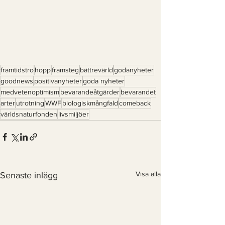
framtidstro
hopp
framsteg
bättrevärld
godanyheter
goodnews
positivanyheter
goda nyheter
medvetenoptimism
bevarandeåtgärder
bevarandet
arter
utrotning
WWF
biologiskmångfald
comeback
världsnaturfonden
livsmiljöer
Visa alla
Senaste inlägg