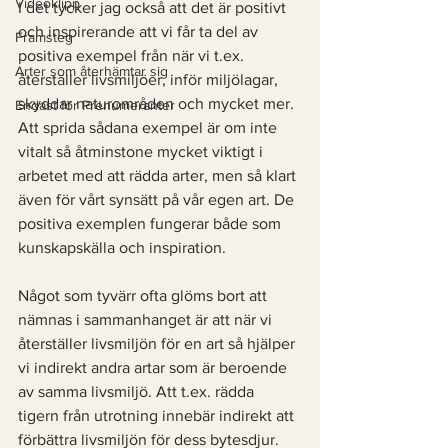
Videoklipp
I det tycker jag också att det är positivt 
och inspirerande att vi får ta del av 
Framsteg
positiva exempel från när vi t.ex. 
Arter som återhämtar sig
återställer livsmiljöer, inför miljölagar, 
skyddar naturområden och mycket mer. 
Endast för Prenumeranter
Att sprida sådana exempel är om inte 
vitalt så åtminstone mycket viktigt i 
arbetet med att rädda arter, men så klart 
även för vårt synsätt på vår egen art. De 
positiva exemplen fungerar både som 
kunskapskälla och inspiration. 
Något som tyvärr ofta glöms bort att 
nämnas i sammanhanget är att när vi 
återställer livsmiljön för en art så hjälper 
vi indirekt andra artar som är beroende 
av samma livsmiljö. Att t.ex. rädda 
tigern från utrotning innebär indirekt att 
förbättra livsmiljön för dess bytesdjur. 