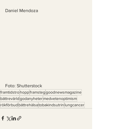
Daniel Mendoza
Foto: Shutterstock 
framtidstro
hopp
framsteg
goodnewsmagazine
bättrevärld
godanyheter
medvetenoptimism
rökförbud
bättrehälsa
tobakindsutrin
lungcancer