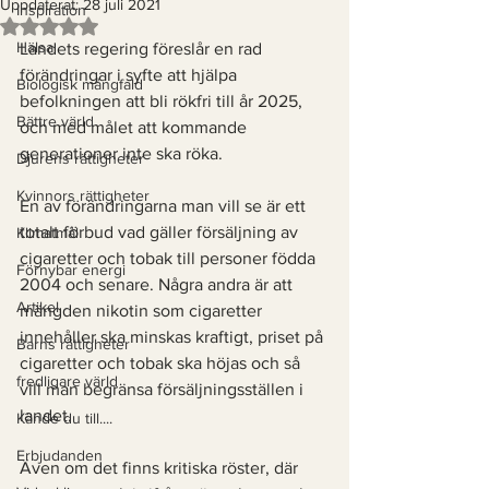
Uppdaterat:
28 juli 2021
Inspiration
Betygsatt till NaN av 5 stjärnor.
Hälsa
Landets regering föreslår en rad 
förändringar i syfte att hjälpa 
Biologisk mångfald
befolkningen att bli rökfri till år 2025, 
Bättre värld
och med målet att kommande 
generationer inte ska röka. 
Djurens rättigheter
Kvinnors rättigheter
En av förändringarna man vill se är ett 
totalt förbud vad gäller försäljning av 
Klimatmål
cigaretter och tobak till personer födda 
Förnybar energi
2004 och senare. Några andra är att 
Artikel
mängden nikotin som cigaretter 
innehåller ska minskas kraftigt, priset på 
Barns rättigheter
cigaretter och tobak ska höjas och så 
fredligare värld
vill man begränsa försäljningsställen i 
landet. 
Kände du till....
Erbjudanden
Även om det finns kritiska röster, där 