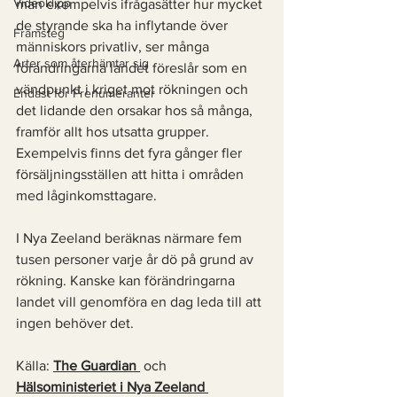
Videoklipp
man exempelvis ifrågasätter hur mycket 
de styrande ska ha inflytande över 
Framsteg
människors privatliv, ser många 
Arter som återhämtar sig
förändringarna landet föreslår som en 
vändpunkt i kriget mot rökningen och 
Endast för Prenumeranter
det lidande den orsakar hos så många, 
framför allt hos utsatta grupper. 
Exempelvis finns det fyra gånger fler 
försäljningsställen att hitta i områden 
med låginkomsttagare. 
I Nya Zeeland beräknas närmare fem 
tusen personer varje år dö på grund av 
rökning. Kanske kan förändringarna 
landet vill genomföra en dag leda till att 
ingen behöver det. 
Källa: 
The Guardian 
 och 
Hälsoministeriet i Nya Zeeland