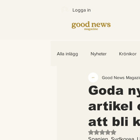
Logga in
Alla inlägg
Nyheter
Krönikor
Good News Magazi
Bättre värld
Djurens rättighet
Goda ny
artikel
Barns rättigheter
fredligare v
att bli 
Arter som återhämtar sig
End
Betygsatt till NaN av
Spanien, Sydkorea, 