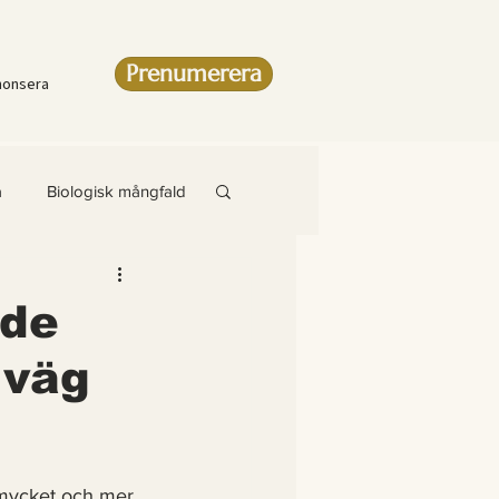
Prenumerera
nonsera
a
Biologisk mångfald
Artikel
nde
 väg
amsteg
 mycket och mer 