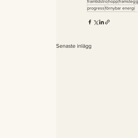
framtidstro
hopp
framsteg
progress
förnybar energi
Senaste inlägg