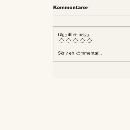
Kommentarer
Lägg till ett betyg
Indiens tigrar blir fler –
Skriv en kommentar...
nu bygger landet
passager åt dem