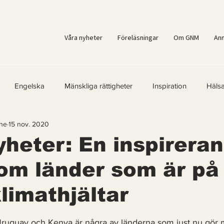
Våra nyheter
Föreläsningar
Om GNM
An
Engelska
Mänskliga rättigheter
Inspiration
Häls
ne
15 nov. 2020
er
Kvinnors rättigheter
Klimatmål
Förnybar energi
heter: En inspirera
 om länder som är på
ärld
Kände du till....
Erbjudanden
Videoklipp
Fr
klimathjältar
ast för Prenumeranter
 5 stjärnor.
Uruguay och Kenya är några av länderna som just nu gör