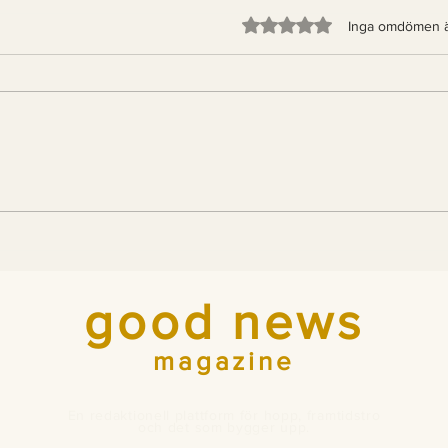
Betygsatt till 0 av 5 stjärno
Inga omdömen 
För första gången på
God
700 år: en tredjedel av
Mea
Italien är skog
år 
good news
magazine
En redaktionell plattform för hopp, framtidstro
och det som bygger upp.