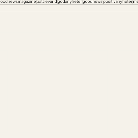
goodnewsmagazine
bättrevärld
godanyheter
goodnews
positivanyheter
me