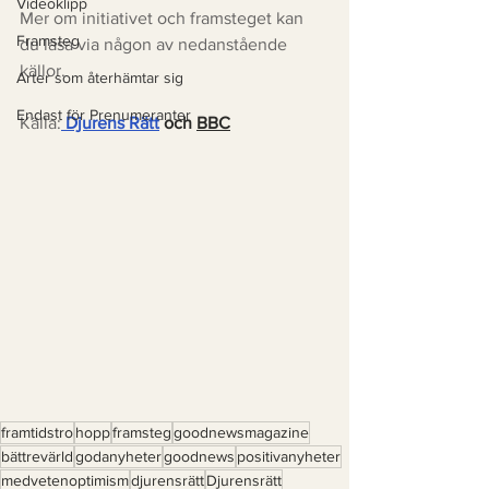
Videoklipp
Mer om initiativet och framsteget kan 
Framsteg
du läsa via någon av nedanstående 
källor. 
Arter som återhämtar sig
Endast för Prenumeranter
Källa:
Djurens Rätt
 och 
BBC
framtidstro
hopp
framsteg
goodnewsmagazine
bättrevärld
godanyheter
goodnews
positivanyheter
medvetenoptimism
djurensrätt
Djurensrätt