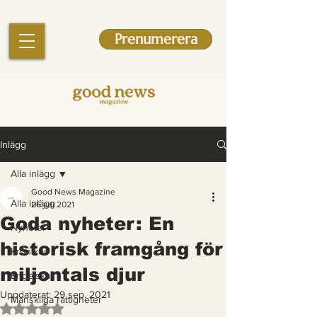
Prenumerera
Inlägg
Alla inlägg
Good News Magazine
Alla inlägg
26 juli 2021
Goda nyheter: En
Nyheter
historisk framgång för
Krönikor
miljontals djur
Engelska
Uppdaterat:
29 sep. 2021
Mänskliga rättigheter
Betygsatt till NaN av 5 stjärnor.