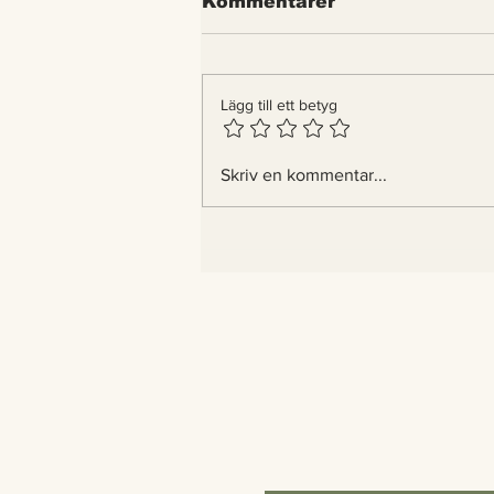
Kommentarer
Lägg till ett betyg
Det gaddlösa biet –
Skriv en kommentar...
första insekten i världen
med lagliga rättigheter