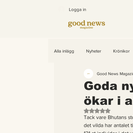
Logga in
Alla inlägg
Nyheter
Krönikor
Good News Magazi
Bättre värld
Djurens rättighet
Goda ny
ökar i 
Barns rättigheter
fredligare v
Betygsatt till NaN av
Tack vare Bhutans sto
Arter som återhämtar sig
End
det vilda har antalet 