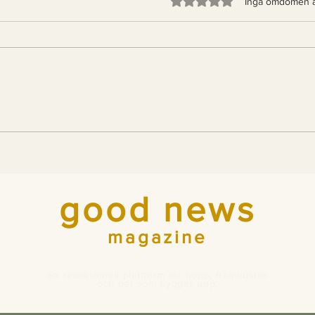
Betygsatt till 0 av 5 stjärno
Inga omdömen 
Indiens tigrar blir fler –
För
nu bygger landet
700 
passager åt dem
Ital
good news
magazine
En redaktionell plattform för hopp, framtidstro
och det som bygger upp.