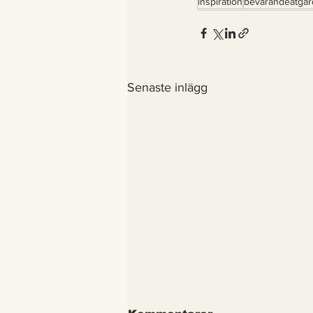
inspiration
bevarandeåtgär
Senaste inlägg