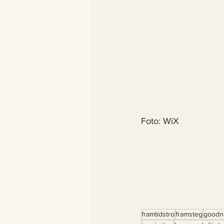
Foto: WiX
framtidstro
framsteg
goodn