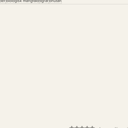
der
biologisk mångfald
tigrar
bhutan