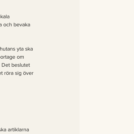
kala 
da och bevaka 
hutans yta ska 
portage om 
 Det beslutet 
et röra sig över 
ska artiklarna 