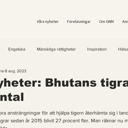
Våra nyheter
Föreläsningar
Om GNM
An
Engelska
Mänskliga rättigheter
Inspiration
Häls
ne
8 aug. 2023
er
Kvinnors rättigheter
Klimatmål
Förnybar energi
heter: Bhutans tigr
antal
ärld
Kände du till....
Erbjudanden
Videoklipp
Fr
 5 stjärnor.
ra ansträngningar för att hjälpa tigern återhämta sig i land
ast för Prenumeranter
tigrar sedan år 2015 blivit 27 procent fler. Man räknar nu m