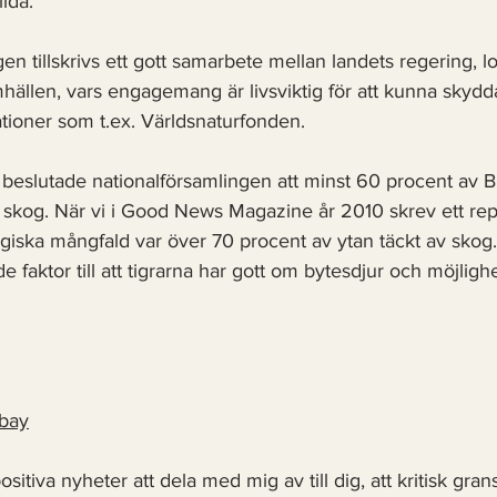
ilda. 
en tillskrivs ett gott samarbete mellan landets regering, lo
ällen, vars engagemang är livsviktig för att kunna skyd
ationer som t.ex. Världsnaturfonden. 
t beslutade nationalförsamlingen att minst 60 procent av B
av skog. När vi i Good News Magazine år 2010 skrev ett re
giska mångfald var över 70 procent av ytan täckt av skog.
de faktor till att tigrarna har gott om bytesdjur och möjligh
bay
positiva nyheter att dela med mig av till dig, att kritisk gran