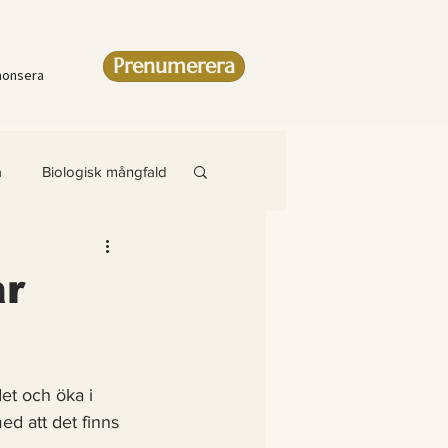
Prenumerera
nonsera
a
Biologisk mångfald
Artikel
ar
amsteg
et och öka i 
ed att det finns 