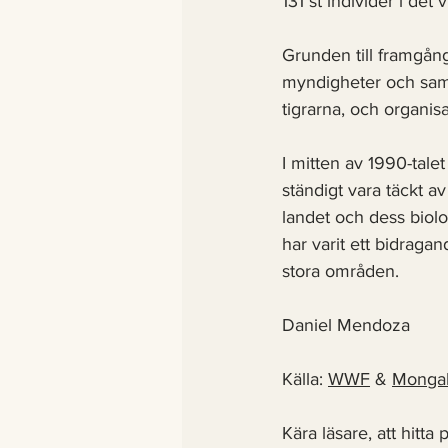
131 st individer i det v
Grunden till framgång
myndigheter och samh
tigrarna, och organis
I mitten av 1990-tale
ständigt vara täckt 
landet och dess biolo
har varit ett bidragan
stora områden. 
Daniel Mendoza 
Källa: 
WWF
 & 
Monga
Kära läsare, att hitta 