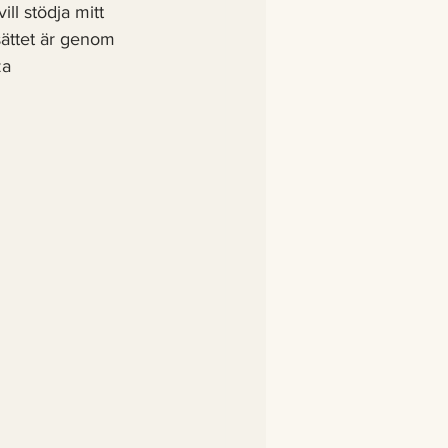
ll stödja mitt 
sättet är genom 
a 