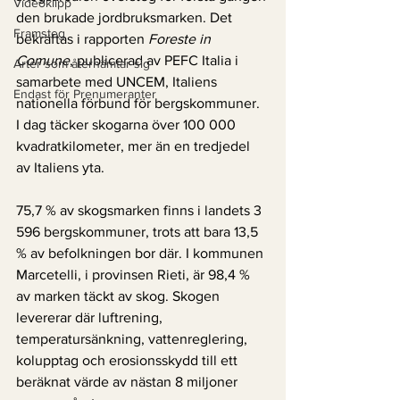
Videoklipp
den brukade jordbruksmarken. Det 
Framsteg
bekräftas i rapporten 
Foreste in 
Comune
, publicerad av PEFC Italia i 
Arter som återhämtar sig
samarbete med UNCEM, Italiens 
Endast för Prenumeranter
nationella förbund för bergskommuner. 
I dag täcker skogarna över 100 000 
kvadratkilometer, mer än en tredjedel 
av Italiens yta.
75,7 % av skogsmarken finns i landets 3 
596 bergskommuner, trots att bara 13,5 
% av befolkningen bor där. I kommunen 
Marcetelli, i provinsen Rieti, är 98,4 % 
av marken täckt av skog. Skogen 
levererar där luftrening, 
temperatursänkning, vattenreglering, 
kolupptag och erosionsskydd till ett 
beräknat värde av nästan 8 miljoner 