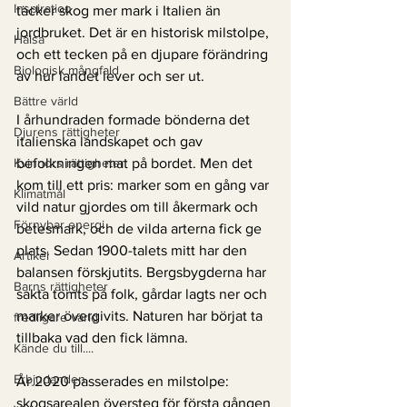
Inspiration
täcker skog mer mark i Italien än 
jordbruket. Det är en historisk milstolpe, 
Hälsa
och ett tecken på en djupare förändring 
Biologisk mångfald
av hur landet lever och ser ut.
Bättre värld
I århundraden formade bönderna det 
Djurens rättigheter
italienska landskapet och gav 
Kvinnors rättigheter
befolkningen mat på bordet. Men det 
kom till ett pris: marker som en gång var 
Klimatmål
vild natur gjordes om till åkermark och 
Förnybar energi
betesmark, och de vilda arterna fick ge 
plats. Sedan 1900-talets mitt har den 
Artikel
balansen förskjutits. Bergsbygderna har 
Barns rättigheter
sakta tömts på folk, gårdar lagts ner och 
marker övergivits. Naturen har börjat ta 
fredligare värld
tillbaka vad den fick lämna.
Kände du till....
Erbjudanden
År 2020 passerades en milstolpe: 
skogsarealen översteg för första gången 