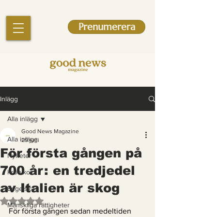
Prenumerera
Inlägg
Alla inlägg
Good News Magazine
Alla inlägg
29 juni
För första gången på
Nyheter
700 år: en tredjedel
Krönikor
av Italien är skog
Engelska
Betygsatt till NaN av 5 stjärnor.
Mänskliga rättigheter
För första gången sedan medeltiden 